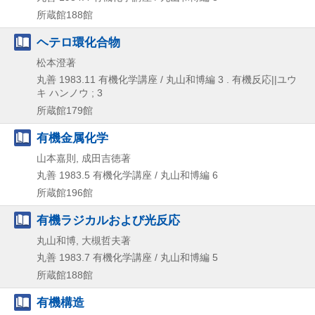
所蔵館188館
ヘテロ環化合物
松本澄著
丸善
1983.11
有機化学講座 / 丸山和博編 3 . 有機反応||ユウ
キ ハンノウ ; 3
所蔵館179館
有機金属化学
山本嘉則, 成田吉徳著
丸善
1983.5
有機化学講座 / 丸山和博編 6
所蔵館196館
有機ラジカルおよび光反応
丸山和博, 大槻哲夫著
丸善
1983.7
有機化学講座 / 丸山和博編 5
所蔵館188館
有機構造