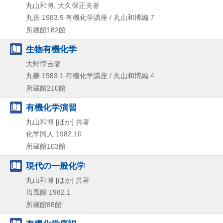
丸山和博, 大久保正夫著
丸善
1983.9
有機化学講座 / 丸山和博編 7
所蔵館182館
生物有機化学
大野惇吉著
丸善
1983.1
有機化学講座 / 丸山和博編 4
所蔵館210館
有機化学演習
丸山和博 [ほか] 共著
化学同人
1982.10
所蔵館103館
現代の一般化学
丸山和博 [ほか] 共著
培風館
1982.1
所蔵館88館