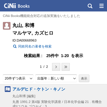
CiNii Books機能統合対応の追加実施をいたしました
丸山, 和博
マルヤマ, カズヒロ
ID:DA00668963
同姓同名の著者を検索
検索結果
25件中 1-20 を表示
1 / 2
20件ずつ表示
出版年：新しい順
アルデヒド・ケトン・キノン
丸山和博 [編集]
丸善
1991.2
第4版
実験化学講座 / 日本化学会編 21 . 有機合
成||ユウキ ゴウセイ ; 3