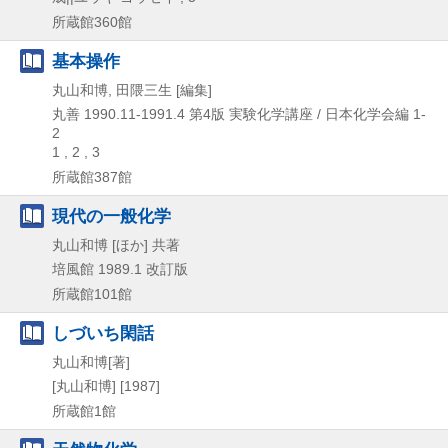
所蔵館360館
基本操作
丸山和博, 田隈三生 [編集]
丸善
1990.11-1991.4
第4版
実験化学講座 / 日本化学会編 1-
2
1 , 2 , 3
所蔵館387館
現代の一般化学
丸山和博 [ほか] 共著
培風館
1989.1
改訂版
所蔵館101館
しづいち閑話
丸山和博[著]
[丸山和博]
[1987]
所蔵館1館