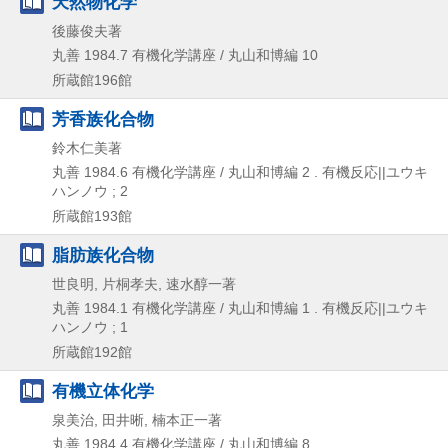
天然物化学
後藤俊夫著
丸善
1984.7
有機化学講座 / 丸山和博編 10
所蔵館196館
芳香族化合物
鈴木仁美著
丸善
1984.6
有機化学講座 / 丸山和博編 2 . 有機反応||ユウキ
ハンノウ ; 2
所蔵館193館
脂肪族化合物
世良明, 片桐孝夫, 速水醇一著
丸善
1984.1
有機化学講座 / 丸山和博編 1 . 有機反応||ユウキ
ハンノウ ; 1
所蔵館192館
有機立体化学
泉美治, 田井晰, 楠本正一著
丸善
1984.4
有機化学講座 / 丸山和博編 8