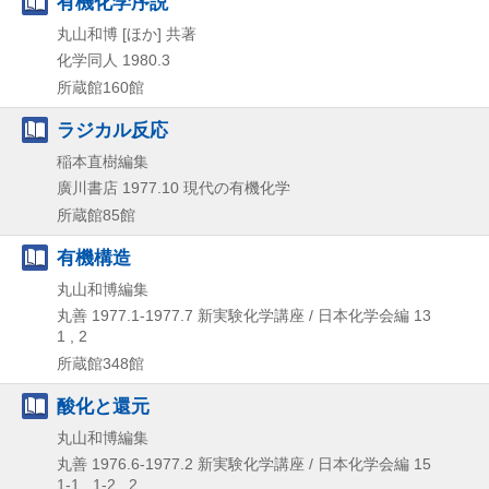
有機化学序説
丸山和博 [ほか] 共著
化学同人
1980.3
所蔵館160館
ラジカル反応
稲本直樹編集
廣川書店
1977.10
現代の有機化学
所蔵館85館
有機構造
丸山和博編集
丸善
1977.1-1977.7
新実験化学講座 / 日本化学会編 13
1 , 2
所蔵館348館
酸化と還元
丸山和博編集
丸善
1976.6-1977.2
新実験化学講座 / 日本化学会編 15
1-1 , 1-2 , 2