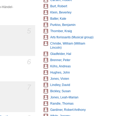
Carsen, Robert
Burt, Robert
h-Händel-
Klein, Beverley
Batter, Kate
Purkiss, Benjamin
5
Thornber, Kraig
Arts florissants (Musical group)
Christie, William (William
Lincoln)
Gladfelder, Hal
6
Brenner, Peter
Köhs, Andreas
Hughes, John
Jones, Vivien
7
Lindley, David
Bickley, Susan
Jones, Leah-Marian
Randle, Thomas
Gardiner, Robert Anthony