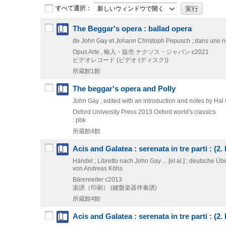
すべて選択：
新しいウィンドウで開く
The Beggar's opera : ballad opera
de John Gay et Johann Christoph Pepusch ; dans une no
Opus Arte , 輸入・販売 ナクソス・ジャパン
c2021
ビデオレコード (ビデオ (ディスク))
所蔵館1館
The beggar's opera and Polly
John Gay ; edited with an introduction and notes by Hal
Oxford University Press
2013
Oxford world's classics
: pbk
所蔵館4館
Acis and Galatea : serenata in tre parti : (
Händel ; Libretto nach John Gay ... [et al.] ; deutsch
von Andreas Köhs
Bärenreiter
c2013
楽譜（印刷） (鍵盤楽器伴奏譜)
所蔵館4館
Acis and Galatea : serenata in tre parti : (