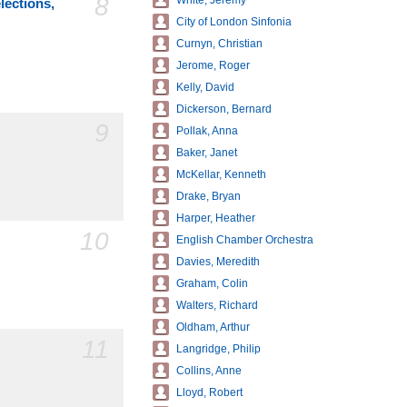
8
White, Jeremy
lections,
City of London Sinfonia
Curnyn, Christian
Jerome, Roger
Kelly, David
Dickerson, Bernard
9
Pollak, Anna
Baker, Janet
McKellar, Kenneth
Drake, Bryan
Harper, Heather
10
English Chamber Orchestra
Davies, Meredith
Graham, Colin
Walters, Richard
Oldham, Arthur
11
Langridge, Philip
Collins, Anne
Lloyd, Robert