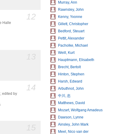
Murray, Ann
Rawnsley, John
12
Kenny, Yvonne
e Halle
Gillett, Christopher
Bedford, Steuart
Pettit, Alexander
Pacholke, Michael
Weill, Kurt
13
Hauptmann, Elisabeth
Brecht, Bertolt
Hinton, Stephen
Harsh, Edward
14
Arbuthnot, John
; edited by
中川, 忠
Matthews, David
5
Mozart, Wolfgang Amadeus
Dawson, Lynne
Ainsley, John Mark
15
Meel, Nico van der