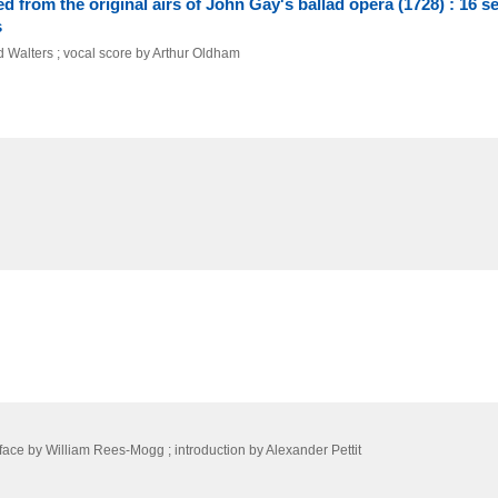
d from the original airs of John Gay's ballad opera (1728) : 16 se
s
d Walters ; vocal score by Arthur Oldham
eface by William Rees-Mogg ; introduction by Alexander Pettit