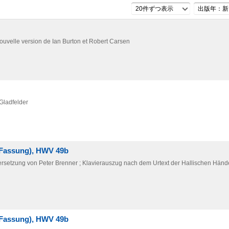
20件ずつ表示
出版年：新
uvelle version de Ian Burton et Robert Carsen
 Gladfelder
2. Fassung), HWV 49b
e Übersetzung von Peter Brenner ; Klavierauszug nach dem Urtext der Hallischen Hä
2. Fassung), HWV 49b