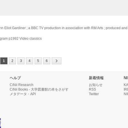
 Eliot Gardiner ; a BBC TV production in association with RM Arts ; produced and 
ogram
p1992
Video classics
1
2
3
4
5
6
ヘルプ
新着情報
N
CiNii Research
お知らせ
K
CiNii Books - 大学図書館の本をさがす
RSS
I
メタデータ・API
Twitter
N