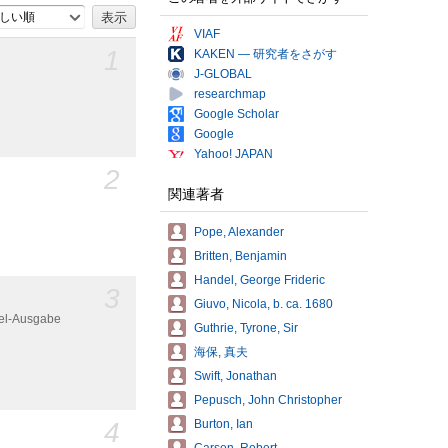
しい順
VIAF
1
KAKEN — 研究者をさがす
J-GLOBAL
researchmap
Google Scholar
Google
Yahoo! JAPAN
2
関連著者
Pope, Alexander
Britten, Benjamin
Handel, George Frideric
3
Giuvo, Nicola, b. ca. 1680
ndel-Ausgabe
Guthrie, Tyrone, Sir
海保, 真夫
Swift, Jonathan
Pepusch, John Christopher
4
Burton, Ian