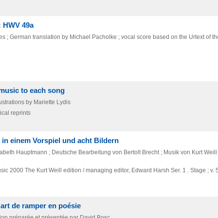
 : HWV 49a
s ; German translation by Michael Pacholke ; vocal score based on the Urtext of th
 music to each song
ustrations by Mariette Lydis
cal reprints
 in einem Vorspiel und acht Bildern
beth Hauptmann ; Deutsche Bearbeitung von Bertolt Brecht ; Musik von Kurt Weill 
usic
2000
The Kurt Weill edition / managing editor,
Edward Harsh Ser. 1 . Stage ; v. 
l'art de ramper en poésie
ition préparée et présentée par David Bosc