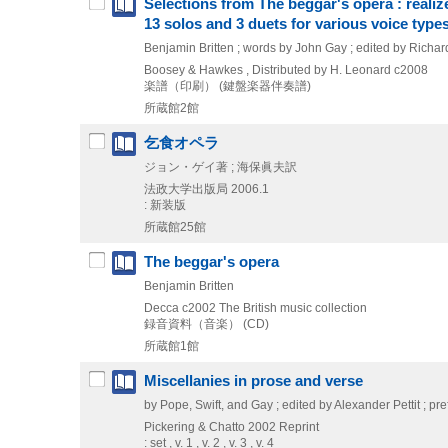
Selections from The beggar's opera : realize
13 solos and 3 duets for various voice type
Benjamin Britten ; words by John Gay ; edited by Richar
Boosey & Hawkes , Distributed by H. Leonard
c2008
楽譜（印刷） (鍵盤楽器伴奏譜)
所蔵館2館
乞食オペラ
ジョン・ゲイ著 ; 海保眞夫訳
法政大学出版局
2006.1
: 新装版
所蔵館25館
The beggar's opera
Benjamin Britten
Decca
c2002
The British music collection
録音資料（音楽） (CD)
所蔵館1館
Miscellanies in prose and verse
by Pope, Swift, and Gay ; edited by Alexander Pettit ; pr
Pickering & Chatto
2002
Reprint
: set , v. 1 , v. 2 , v. 3 , v. 4