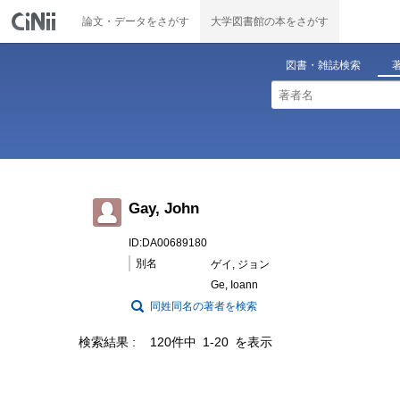
論文・データをさがす
大学図書館の本をさがす
図書・雑誌検索
Gay, John
ID:DA00689180
別名
ゲイ, ジョン
Ge, Ioann
同姓同名の著者を検索
検索結果
120件中 1-20 を表示