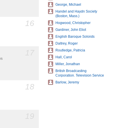
George, Michael
Handel and Haydn Society
(Boston, Mass.)
16
Hogwood, Christopher
Gardiner, John Eliot
English Baroque Soloists
Daltrey, Roger
17
Routledge, Patricia
Hall, Carol
ws
Miller, Jonathan
British Broadcasting
Corporation. Television Service
Barlow, Jeremy
18
19