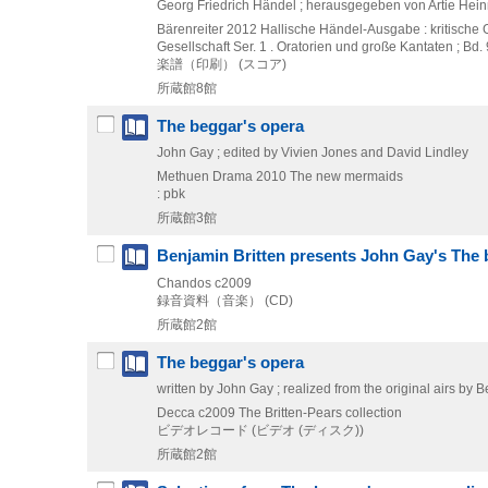
Georg Friedrich Händel ; herausgegeben von Artie Hein
Bärenreiter
2012
Hallische Händel-Ausgabe : kritische
Gesellschaft Ser. 1 . Oratorien und große Kantaten ; Bd. 
楽譜（印刷） (スコア)
所蔵館8館
The beggar's opera
John Gay ; edited by Vivien Jones and David Lindley
Methuen Drama
2010
The new mermaids
: pbk
所蔵館3館
Benjamin Britten presents John Gay's The 
Chandos
c2009
録音資料（音楽） (CD)
所蔵館2館
The beggar's opera
written by John Gay ; realized from the original airs by 
Decca
c2009
The Britten-Pears collection
ビデオレコード (ビデオ (ディスク))
所蔵館2館