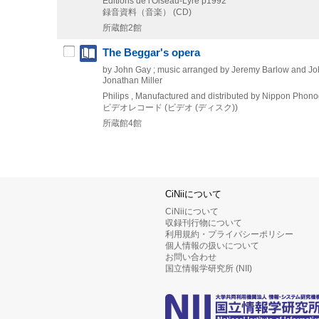
Editions de l'Oiseau-Lyre
p1992
録音資料（音楽） (CD)
所蔵館2館
The Beggar's opera
by John Gay ; music arranged by Jeremy Barlow and John
Jonathan Miller
Philips , Manufactured and distributed by Nippon Phon
ビデオレコード (ビデオ (ディスク))
所蔵館4館
CiNiiについて
CiNiiについて
収録刊行物について
利用規約・プライバシーポリシー
個人情報の扱いについて
お問い合わせ
国立情報学研究所 (NII)