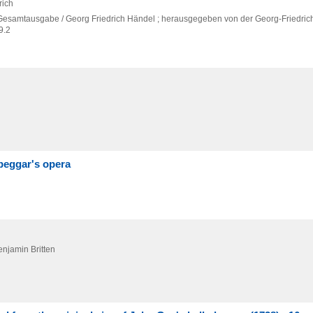
rich
 Gesamtausgabe / Georg Friedrich Händel ; herausgegeben von der Georg-Friedric
9.2
beggar's opera
Benjamin Britten