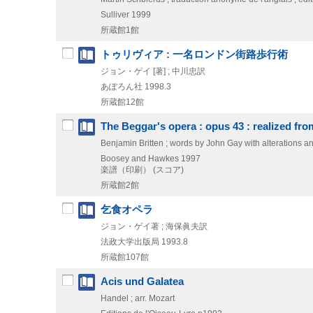
Sulliver
1999
所蔵館1館
トゥリヴィア : 一名ロンドン街路歩行術
ジョン・ゲイ [著] ; 中川忠訳
あぽろん社
1998.3
所蔵館12館
The Beggar's opera : opus 43 : realized from
Benjamin Britten ; words by John Gay with alterations an
Boosey and Hawkes
1997
楽譜（印刷） (スコア)
所蔵館2館
乞食オペラ
ジョン・ゲイ著 ; 海保眞夫訳
法政大学出版局
1993.8
所蔵館107館
Acis und Galatea
Handel ; arr. Mozart