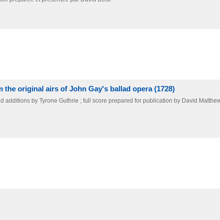
 the original airs of John Gay's ballad opera (1728)
d additions by Tyrone Guthrie ; full score prepared for publication by David Matthe