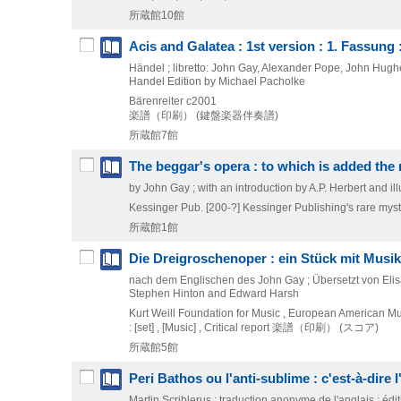
所蔵館10館
Acis and Galatea : 1st version : 1. Fassung
Händel ; libretto: John Gay, Alexander Pope, John Hughe
Handel Edition by Michael Pacholke
Bärenreiter
c2001
楽譜（印刷） (鍵盤楽器伴奏譜)
所蔵館7館
The beggar's opera : to which is added the
by John Gay ; with an introduction by A.P. Herbert and ill
Kessinger Pub.
[200-?]
Kessinger Publishing's rare mysti
所蔵館1館
Die Dreigroschenoper : ein Stück mit Musik
nach dem Englischen des John Gay ; Übersetzt von Elisa
Stephen Hinton and Edward Harsh
Kurt Weill Foundation for Music , European American M
: [set] , [Music] , Critical report
楽譜（印刷） (スコア)
所蔵館5館
Peri Bathos ou l'anti-sublime : c'est-à-dire 
Martin Scriblerus ; traduction anonyme de l'anglais ; éd