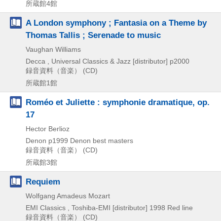
所蔵館4館
A London symphony ; Fantasia on a Theme by
Thomas Tallis ; Serenade to music
Vaughan Williams
Decca , Universal Classics & Jazz [distributor]
p2000
録音資料（音楽） (CD)
所蔵館1館
Roméo et Juliette : symphonie dramatique, op.
17
Hector Berlioz
Denon
p1999
Denon best masters
録音資料（音楽） (CD)
所蔵館3館
Requiem
Wolfgang Amadeus Mozart
EMI Classics , Toshiba-EMI [distributor]
1998
Red line
録音資料（音楽） (CD)