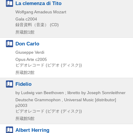
La clemenza di Tito
Wolfgang Amadeus Mozart
Gala
c2004
録音資料（音楽） (CD)
所蔵館1館
Don Carlo
Giuseppe Verdi
Opus Arte
c2005
ビデオレコード (ビデオ (ディスク))
所蔵館2館
Fidelio
by Ludwig van Beethoven ; libretto by Joseph Sonnleithner
Deutsche Grammophon , Universal Music [distributor]
p2003
ビデオレコード (ビデオ (ディスク))
所蔵館5館
Albert Herring