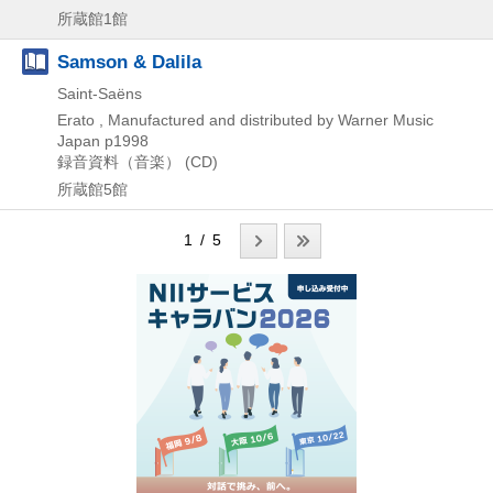
所蔵館1館
Samson & Dalila
Saint-Saëns
Erato , Manufactured and distributed by Warner Music
Japan
p1998
録音資料（音楽） (CD)
所蔵館5館
1 / 5