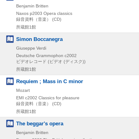
Benjamin Britten
Naxos
p2003
Opera classics
録音資料（音楽） (CD)
所蔵館1館
Simon Boccanegra
Giuseppe Verdi
Deutsche Grammophon
c2002
ビデオレコード (ビデオ (ディスク))
所蔵館1館
Requiem ; Mass in C minor
Mozart
EMI
c2002
Classics for pleasure
録音資料（音楽） (CD)
所蔵館1館
The beggar's opera
Benjamin Britten