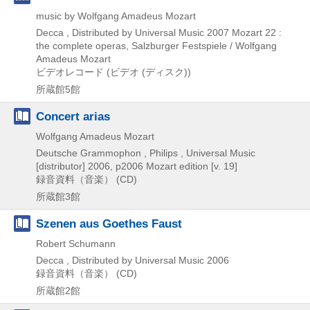
music by Wolfgang Amadeus Mozart
Decca , Distributed by Universal Music
2007
Mozart 22 :
the complete operas,
Salzburger Festspiele / Wolfgang
Amadeus Mozart
ビデオレコード (ビデオ (ディスク))
所蔵館5館
Concert arias
Wolfgang Amadeus Mozart
Deutsche Grammophon , Philips , Universal Music
[distributor]
2006, p2006
Mozart edition [v. 19]
録音資料（音楽） (CD)
所蔵館3館
Szenen aus Goethes Faust
Robert Schumann
Decca , Distributed by Universal Music
2006
録音資料（音楽） (CD)
所蔵館2館