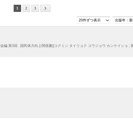
1
2
3
20件ずつ表示
出版年：新
編 第3回 . 国民体力向上関係書||コクミン タイリョク コウジョウ カンケイショ ; 