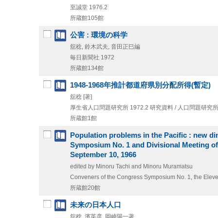
至誠堂
1976.2
所蔵館105館
公害 : 環境の科学
舘稔, 鈴木武夫, 音田正巳編
毎日新聞社
1972
所蔵館134館
1948-1968年推計都道府県別分配所得(暫定)
舘稔 [著]
厚生省人口問題研究所
1972.2
研究資料 / 人口問題研究
所蔵館1館
Population problems in the Pacific : new d
Symposium No. 1 and Divisional Meeting of 
September 10, 1966
edited by Minoru Tachi and Minoru Muramatsu
Conveners of the Congress Symposium No. 1, the Eleve
所蔵館20館
未来の日本人口
舘稔, 濱英彦, 岡崎陽一著