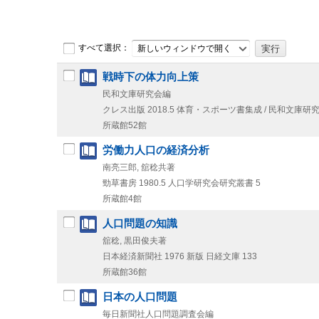
すべて選択：
新しいウィンドウで開く
戦時下の体力向上策
民和文庫研究会編
クレス出版
2018.5
体育・スポーツ書集成 / 民和文庫研究会
所蔵館52館
労働力人口の経済分析
南亮三郎, 舘稔共著
勁草書房
1980.5
人口学研究会研究叢書 5
所蔵館4館
人口問題の知識
舘稔, 黒田俊夫著
日本経済新聞社
1976
新版
日経文庫 133
所蔵館36館
日本の人口問題
毎日新聞社人口問題調査会編