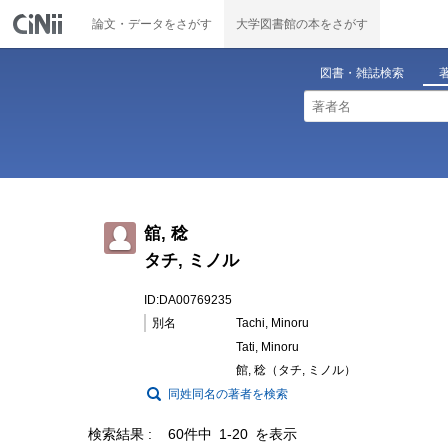
論文・データをさがす
大学図書館の本をさがす
図書・雑誌検索
舘, 稔
タチ, ミノル
ID:DA00769235
別名
Tachi, Minoru
Tati, Minoru
館, 稔（タチ, ミノル）
同姓同名の著者を検索
検索結果
60件中 1-20 を表示