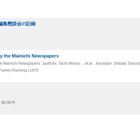
計編集懇談会の記録
by the Mainichi Newspapers
ainichi Newspapers ; [authors, Tachi Minoru ... et al. ; translator, Shibata Tatsuo]
 Family Planning
c1970
 第190号