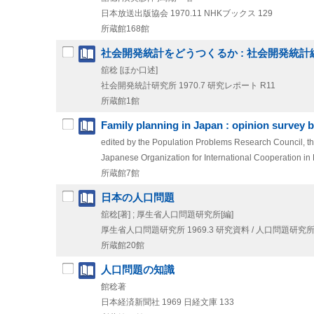
日本放送出版協会
1970.11
NHKブックス 129
所蔵館168館
社会開発統計をどうつくるか : 社会開発統
舘稔 [ほか口述]
社会開発統計研究所
1970.7
研究レポート R11
所蔵館1館
Family planning in Japan : opinion survey 
edited by the Population Problems Research Council, the M
Japanese Organization for International Cooperation in
所蔵館7館
日本の人口問題
舘稔[著] ; 厚生省人口問題研究所[編]
厚生省人口問題研究所
1969.3
研究資料 / 人口問題研究所
所蔵館20館
人口問題の知識
館稔著
日本経済新聞社
1969
日経文庫 133