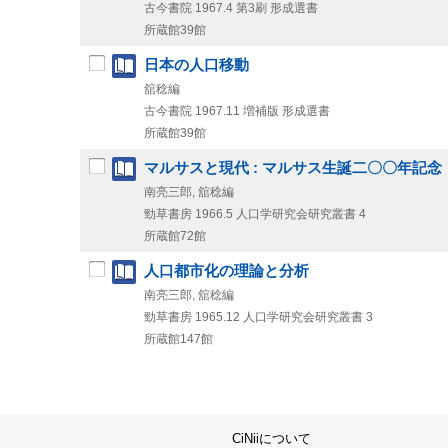
古今書院
1967.4
第3刷
形成選書
所蔵館39館
日本の人口移動
舘稔編
古今書院
1967.11
増補版
形成選書
所蔵館39館
マルサスと現代 : マルサス生誕二〇〇年記念
南亮三郎, 舘稔編
勁草書房
1966.5
人口学研究会研究叢書 4
所蔵館72館
人口都市化の理論と分析
南亮三郎, 舘稔編
勁草書房
1965.12
人口学研究会研究叢書 3
所蔵館147館
CiNiiについて