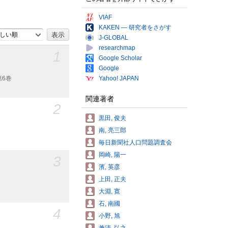
VIAF
KAKEN — 研究者をさがす
しい順
J-GLOBAL
researchmap
1
Google Scholar
Google
第6巻
Yahoo! JAPAN
関連著者
2
黒田, 俊夫
南, 亮三郎
毎日新聞社人口問題調査会
岡崎, 陽一
3
濱, 英彦
上田, 正夫
大淵, 寛
石, 南國
4
小野, 旭