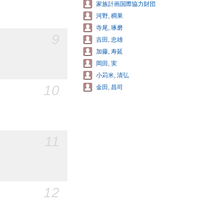
家族計画国際協力財団
河野, 稠果
寺尾, 琢磨
9
吉田, 忠雄
加藤, 寿延
岡田, 実
小苅米, 清弘
10
金田, 昌司
11
12