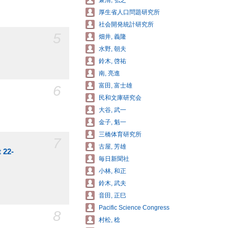
兼清, 弘之
厚生省人口問題研究所
社会開発統計研究所
5
畑井, 義隆
水野, 朝夫
鈴木, 啓祐
南, 亮進
富田, 富士雄
6
民和文庫研究会
大谷, 武一
金子, 魁一
三橋体育研究所
7
古屋, 芳雄
 22-
毎日新聞社
小林, 和正
鈴木, 武夫
音田, 正巳
Pacific Science Congress
8
村松, 稔