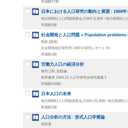
所蔵館47館
日本における人口研究の動向と展望 : 1968
毎日新聞社人口問題調査会
[1969.3]
資料 / 毎日新聞社人
所蔵館1館
社会開発と人口問題 = Population problems and
館稔 [講述]
社会開発統計研究所
1969.9
研究レポート R1
所蔵館2館
労働力人口の経済分析
南亮三郎, 舘稔編
勁草書房
1968.10
人口学研究会研究叢書 5
所蔵館106館
日本人口の未来
毎日新聞社人口問題調査会
[1968.10]
資料 / 毎日新聞社
所蔵館1館
人口分析の方法 : 形式人口学要論
舘稔著