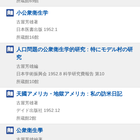
所蔵館69館
小公衆衛生学
古屋芳雄著
日本医書出版
1952.1
所蔵館16館
人口問題の公衆衛生学的研究 : 特にモデル村の研
究
古屋芳雄編
日本学術振興会
1952.8
科学研究費報告 第10
所蔵館10館
天國アメリカ・地獄アメリカ : 私の訪米日記
古屋芳雄著
デイド出版社
1952.12
所蔵館2館
公衆衛生學
古屋芳雄編著