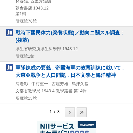
林春雄, 古屋芳雄編
朝倉書店
1943.12
第1輯
所蔵館78館
戰時下國民体力(榮養状態)ノ動向ニ關スル調査 :
(抜萃)
厚生省研究所厚生科學部
1943.12
所蔵館1館
軍隊錬成の要義 . 帝國海軍の教育訓練に就いて .
大東亞戰争と人口問題 . 日本文學と海洋精神
浦邊彰 . 中村重一 . 古屋芳雄 . 島津久基
文部省教學局
1943.4
教學叢書 第14輯
所蔵館13館
1 / 3