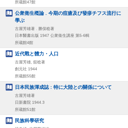
所蔵館47館
公衆衛生槪論 . 今期の痘瘡及び發疹チフス流行に
學ぶ
古屋芳雄著 . 勝俣稔著
日本醫書出版
1947
公衆衞生講座 第5-6輯
所蔵館4館
近代戰と體力・人口
古屋芳雄, 舘稔著
創元社
1944
所蔵館55館
日本民族渾成誌 : 特に大陸との關係について
古屋芳雄著
日新書院
1944.3
所蔵館51館
民族科學研究