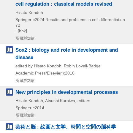
cell regulation : classical models revised
Hisato Kondoh
Springer
c2024
Results and problems in cell differentiation
72
: [hbk]
所蔵館2館
Sox2 : biology and role in development and
disease
edited by Hisato Kondoh, Robin Lovell-Badge
Academic Press/Elsevier
c2016
所蔵館2館
New principles in developmental processes
Hisato Kondoh, Atsushi Kuroiwa, editors
Springer
c2014
所蔵館8館
芸術と脳 : 絵画と文学、時間と空間の脳科学