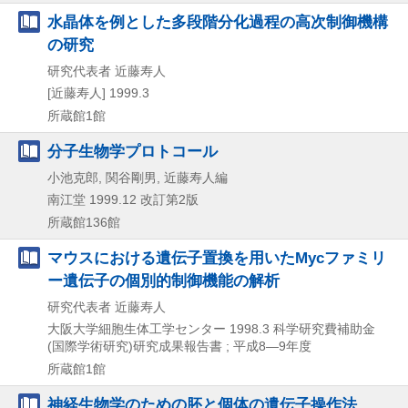
水晶体を例とした多段階分化過程の高次制御機構
の研究
研究代表者 近藤寿人
[近藤寿人]
1999.3
所蔵館1館
分子生物学プロトコール
小池克郎, 関谷剛男, 近藤寿人編
南江堂
1999.12
改訂第2版
所蔵館136館
マウスにおける遺伝子置換を用いたMycファミリ
ー遺伝子の個別的制御機能の解析
研究代表者 近藤寿人
大阪大学細胞生体工学センター
1998.3
科学研究費補助金
(国際学術研究)研究成果報告書 ; 平成8―9年度
所蔵館1館
神経生物学のための胚と個体の遺伝子操作法