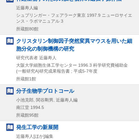
近藤寿人編
シュプリンガー・フェアラーク東京
1997.9
ニューロサイエ
ンス・ラボマニュアル 3
所蔵館80館
クリスタリン制御因子突然変異マウスを用いた細
胞分化の制御機構の研究
研究代表者 近藤寿人
大阪大学細胞生体工学センター
1996.3
科学研究費補助金
(一般研究A)研究成果報告書 ; 平成5-7年度
所蔵館1館
分子生物学プロトコール
小池克郎, 関谷剛男, 近藤寿人編
南江堂
1994.5
所蔵館95館
発生工学の新展開
近藤寿人[ほか]編集