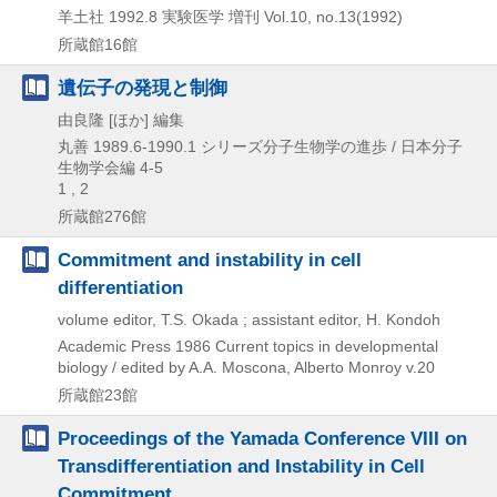
羊土社
1992.8
実験医学 増刊 Vol.10,
no.13(1992)
所蔵館16館
遺伝子の発現と制御
由良隆 [ほか] 編集
丸善
1989.6-1990.1
シリーズ分子生物学の進歩 / 日本分子
生物学会編 4-5
1 , 2
所蔵館276館
Commitment and instability in cell
differentiation
volume editor, T.S. Okada ; assistant editor, H. Kondoh
Academic Press
1986
Current topics in developmental
biology / edited by A.A. Moscona,
Alberto Monroy v.20
所蔵館23館
Proceedings of the Yamada Conference VIII on
Transdifferentiation and Instability in Cell
Commitment