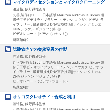
マイクロディセクションとマイクロクローニング
渡邊格, 飯野徹雄監修
丸善(製作)
[c1985]
日本語版
Maruzen audiovisual library 遺
伝子工学ビデオライブラリー||イデンシ コウガク ビデオ ラ
イブラリー . 最新組換えDNA実験技術||サイシン クミカエ
DNA ジッケン ギジュツ ; 第8巻
ビデオレコード (ビデオ (カセット))
所蔵館6館
試験管内での突然変異の作製
渡邊格, 飯野徹雄監修
丸善(製作)
[c1985]
日本語版
Maruzen audiovisual library 遺
伝子工学ビデオライブラリー||イデンシ コウガク ビデオ ラ
イブラリー . 最新組換えDNA実験技術||サイシン クミカエ
DNA ジッケン ギジュツ ; 第7巻
ビデオレコード (ビデオ (カセット))
所蔵館6館
オリゴヌクレオチド : 合成と利用
渡邊格, 飯野徹雄監修
丸善(製作)
[c1985]
日本語版
Maruzen audiovisual library 遺