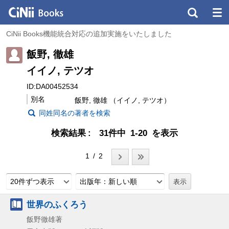
CiNii Books機能統合対応の追加実施をいたしました
飯野, 徹雄
イイノ, テツオ
ID:DA00452534
別名
飯野, 徹雄 （イイノ, テツオ）
同姓同名の著者を検索
検索結果
31件中 1-20 を表示
1 / 2
20件ずつ表示
出版年：新しい順
世界のふくろう
飯野徹雄著