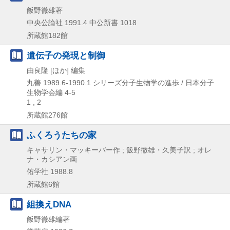
飯野徹雄著
中央公論社
1991.4
中公新書 1018
所蔵館182館
遺伝子の発現と制御
由良隆 [ほか] 編集
丸善
1989.6-1990.1
シリーズ分子生物学の進歩 / 日本分子
生物学会編 4-5
1 , 2
所蔵館276館
ふくろうたちの家
キャサリン・マッキーバー作 ; 飯野徹雄・久美子訳 ; オレ
ナ・カシアン画
佑学社
1988.8
所蔵館6館
組換えDNA
飯野徹雄編著