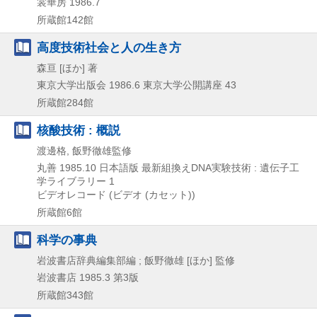
裳華房
1986.7
所蔵館142館
高度技術社会と人の生き方
森亘 [ほか] 著
東京大学出版会
1986.6
東京大学公開講座 43
所蔵館284館
核酸技術 : 概説
渡邊格, 飯野徹雄監修
丸善
1985.10
日本語版
最新組換えDNA実験技術 : 遺伝子工
学ライブラリー 1
ビデオレコード (ビデオ (カセット))
所蔵館6館
科学の事典
岩波書店辞典編集部編 ; 飯野徹雄 [ほか] 監修
岩波書店
1985.3
第3版
所蔵館343館