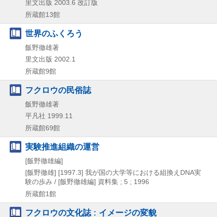
里文出版
2003.6
改訂版
所蔵館13館
世界のふくろう
飯野徹雄著
里文出版
2002.1
所蔵館9館
フクロウの民俗誌
飯野徹雄著
平凡社
1999.11
所蔵館69館
実験推進組織の運営
[飯野徹雄編]
[飯野徹雄]
[1997.3]
我が国の大学等における組換えDNA実
験の歩み / [飯野徹雄編] 資料集 ; 5 ; 1996
所蔵館1館
フクロウの文化誌 : イメージの変貌