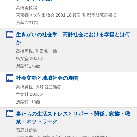
高橋勇悦編
東京都立大学出版会
2001.10
復刻版
都市研究叢書 6
所蔵館31館
生きがいの社会学 : 高齢社会における幸福とは何
か
高橋勇悦, 和田修一編
弘文堂
2001.3
所蔵館176館
社会変動と地域社会の展開
高橋勇悦, 大坪省三編著
学文社
2000.4
所蔵館113館
妻たちの生活ストレスとサポート関係 : 家族・職
業・ネットワーク
石原邦雄編