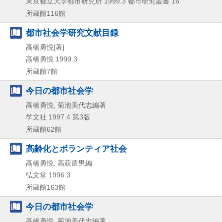
東京都立大学都市研究所
1999.3
都市研究叢書 16
所蔵館116館
都市社会学研究文献目録
高橋勇悦[著]
高橋勇悦
1999.3
所蔵館7館
今日の都市社会学
高橋勇悦, 菊池美代志編著
学文社
1997.4
第3版
所蔵館62館
高齢化とボランティア社会
高橋勇悦, 高萩盾男編
弘文堂
1996.3
所蔵館163館
今日の都市社会学
高橋勇悦, 菊池美代志編著