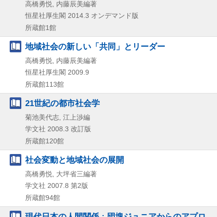
高橋勇悦, 内藤辰美編著
恒星社厚生閣
2014.3
オンデマンド版
所蔵館1館
地域社会の新しい「共同」とリーダー
高橋勇悦, 内藤辰美編著
恒星社厚生閣
2009.9
所蔵館113館
21世紀の都市社会学
菊池美代志, 江上渉編
学文社
2008.3
改訂版
所蔵館120館
社会変動と地域社会の展開
高橋勇悦, 大坪省三編著
学文社
2007.8
第2版
所蔵館94館
現代日本の人間関係 : 団塊ジュニアからのアプロ