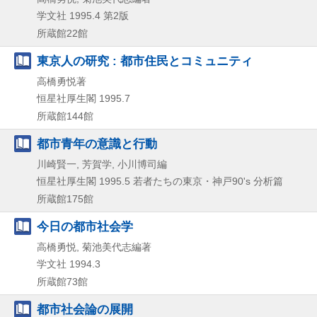
学文社
1995.4
第2版
所蔵館22館
東京人の研究 : 都市住民とコミュニティ
高橋勇悦著
恒星社厚生閣
1995.7
所蔵館144館
都市青年の意識と行動
川崎賢一, 芳賀学, 小川博司編
恒星社厚生閣
1995.5
若者たちの東京・神戸90's 分析篇
所蔵館175館
今日の都市社会学
高橋勇悦, 菊池美代志編著
学文社
1994.3
所蔵館73館
都市社会論の展開