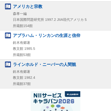
アメリカと宗教
森孝一編
日本国際問題研究所
1997.2
JIIA現代アメリカ 5
所蔵館154館
アブラハム・リンカンの生涯と信仰
鈴木有郷著
教文館
1985.5
所蔵館53館
ラインホルド・ニーバーの人間観
鈴木有郷著
教文館
1982.4
所蔵館37館