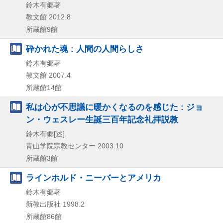
鈴木有郷著
教文館
2012.8
所蔵館9館
砕かれた魂 : 人間の人間らしさ
鈴木有郷著
教文館
2007.4
所蔵館14館
私は心が不思議に暖かくなるのを感じた : ジョ
ン・ウェスレー生誕三百年記念礼拝説教
鈴木有郷[述]
青山学院宗教センター
2003.10
所蔵館3館
ラインホルド・ニーバーとアメリカ
鈴木有郷著
新教出版社
1998.2
所蔵館86館