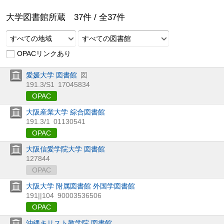
大学図書館所蔵
37
件 /
全
37
件
すべての地域
すべての図書館
OPACリンクあり
愛媛大学 図書館
図
191.3/S1
17045834
OPAC
大阪産業大学 綜合図書館
191.3/1
01130541
OPAC
大阪信愛学院大学 図書館
127844
OPAC
大阪大学 附属図書館 外国学図書館
191||104
90003536506
OPAC
沖縄キリスト教学院 図書館