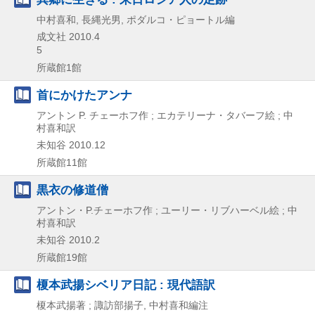
中村喜和, 長縄光男, ポダルコ・ピョートル編
成文社
2010.4
5
所蔵館1館
首にかけたアンナ
アントン P. チェーホフ作 ; エカテリーナ・タバーフ絵 ; 中
村喜和訳
未知谷
2010.12
所蔵館11館
黒衣の修道僧
アントン・P.チェーホフ作 ; ユーリー・リブハーベル絵 ; 中
村喜和訳
未知谷
2010.2
所蔵館19館
榎本武揚シベリア日記 : 現代語訳
榎本武揚著 ; 諏訪部揚子, 中村喜和編注