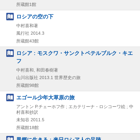
所蔵館1館
ロシアの空の下
中村喜和著
風行社
2014.3
所蔵館43館
ロシア : モスクワ・サンクトペテルブルク・キエ
フ
中村喜和, 和田春樹著
山川出版社
2013.1
世界歴史の旅
所蔵館98館
エゴール少年大草原の旅
アントン P.チェーホフ作 ; エカテリーナ・ロシコーワ絵 ; 中
村喜和抄訳
未知谷
2011.5
所蔵館18館
異郷に生きる : 来日ロシア人の足跡