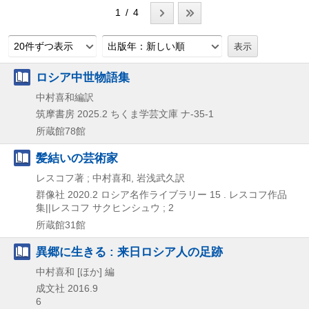
1 / 4
20件ずつ表示
出版年：新しい順
ロシア中世物語集
中村喜和編訳
筑摩書房
2025.2
ちくま学芸文庫 ナ-35-1
所蔵館78館
髪結いの芸術家
レスコフ著 ; 中村喜和, 岩浅武久訳
群像社
2020.2
ロシア名作ライブラリー 15 . レスコフ作品
集||レスコフ サクヒンシュウ ; 2
所蔵館31館
異郷に生きる : 来日ロシア人の足跡
中村喜和 [ほか] 編
成文社
2016.9
6