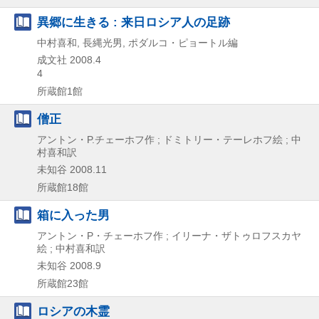
異郷に生きる : 来日ロシア人の足跡
中村喜和, 長縄光男, ポダルコ・ピョートル編
成文社
2008.4
4
所蔵館1館
僧正
アントン・P.チェーホフ作 ; ドミトリー・テーレホフ絵 ; 中
村喜和訳
未知谷
2008.11
所蔵館18館
箱に入った男
アントン・P・チェーホフ作 ; イリーナ・ザトゥロフスカヤ
絵 ; 中村喜和訳
未知谷
2008.9
所蔵館23館
ロシアの木霊