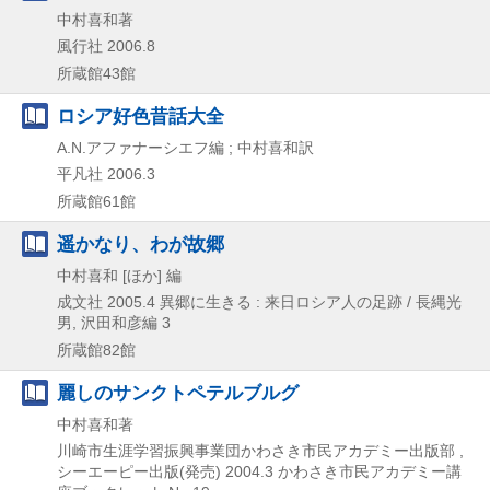
中村喜和著
風行社
2006.8
所蔵館43館
ロシア好色昔話大全
A.N.アファナーシエフ編 ; 中村喜和訳
平凡社
2006.3
所蔵館61館
遥かなり、わが故郷
中村喜和 [ほか] 編
成文社
2005.4
異郷に生きる : 来日ロシア人の足跡 / 長縄光
男,
沢田和彦編 3
所蔵館82館
麗しのサンクトペテルブルグ
中村喜和著
川崎市生涯学習振興事業団かわさき市民アカデミー出版部 ,
シーエーピー出版(発売)
2004.3
かわさき市民アカデミー講