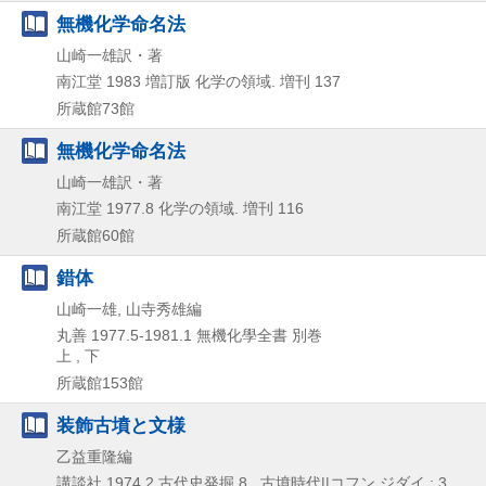
無機化学命名法
山崎一雄訳・著
南江堂
1983
増訂版
化学の領域. 増刊 137
所蔵館73館
無機化学命名法
山崎一雄訳・著
南江堂
1977.8
化学の領域. 増刊 116
所蔵館60館
錯体
山崎一雄, 山寺秀雄編
丸善
1977.5-1981.1
無機化學全書 別巻
上 , 下
所蔵館153館
装飾古墳と文様
乙益重隆編
講談社
1974.2
古代史発掘 8 . 古墳時代||コフン ジダイ ; 3