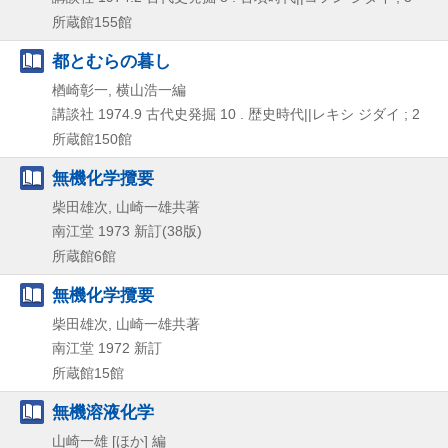
所蔵館155館
都とむらの暮し
楢崎彰一, 横山浩一編
講談社
1974.9
古代史発掘 10 . 歴史時代||レキシ ジダイ ; 2
所蔵館150館
無機化学攬要
柴田雄次, 山崎一雄共著
南江堂
1973
新訂(38版)
所蔵館6館
無機化学攬要
柴田雄次, 山崎一雄共著
南江堂
1972
新訂
所蔵館15館
無機溶液化学
山崎一雄 [ほか] 編