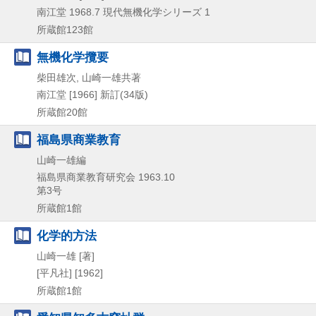
南江堂
1968.7
現代無機化学シリーズ 1
所蔵館123館
無機化学攬要
柴田雄次, 山崎一雄共著
南江堂
[1966]
新訂(34版)
所蔵館20館
福島県商業教育
山崎一雄編
福島県商業教育研究会
1963.10
第3号
所蔵館1館
化学的方法
山崎一雄 [著]
[平凡社]
[1962]
所蔵館1館