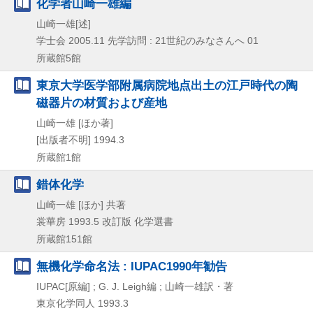
化学者山崎一雄編
山崎一雄[述]
学士会
2005.11
先学訪問 : 21世紀のみなさんへ 01
所蔵館5館
東京大学医学部附属病院地点出土の江戸時代の陶
磁器片の材質および産地
山崎一雄 [ほか著]
[出版者不明]
1994.3
所蔵館1館
錯体化学
山崎一雄 [ほか] 共著
裳華房
1993.5
改訂版
化学選書
所蔵館151館
無機化学命名法 : IUPAC1990年勧告
IUPAC[原編] ; G. J. Leigh編 ; 山崎一雄訳・著
東京化学同人
1993.3