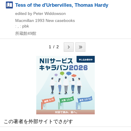
Tess of the d'Urbervilles, Thomas Hardy
edited by Peter Widdowson
Macmillan
1993
New casebooks
: , : pbk
所蔵館49館
1 / 2
この著者を外部サイトでさがす