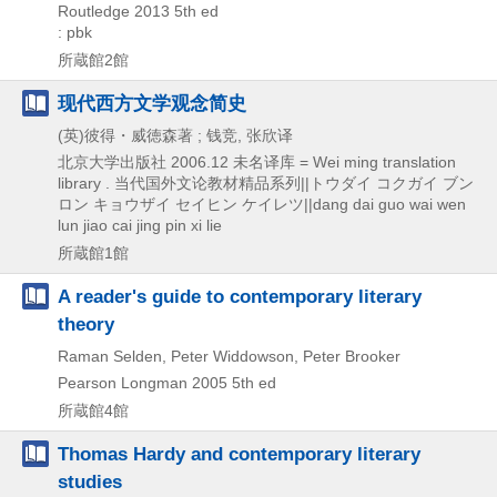
Routledge
2013
5th ed
: pbk
所蔵館2館
现代西方文学观念简史
(英)彼得・威徳森著 ; 钱竞, 张欣译
北京大学出版社
2006.12
未名译库 = Wei ming translation
library . 当代国外文论教材精品系列||トウダイ コクガイ ブン
ロン キョウザイ セイヒン ケイレツ||dang dai guo wai wen
lun jiao cai jing pin xi lie
所蔵館1館
A reader's guide to contemporary literary
theory
Raman Selden, Peter Widdowson, Peter Brooker
Pearson Longman
2005
5th ed
所蔵館4館
Thomas Hardy and contemporary literary
studies