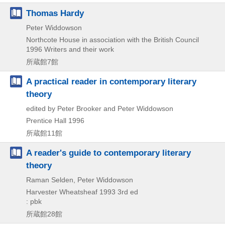
Thomas Hardy
Peter Widdowson
Northcote House in association with the British Council
1996
Writers and their work
所蔵館7館
A practical reader in contemporary literary
theory
edited by Peter Brooker and Peter Widdowson
Prentice Hall
1996
所蔵館11館
A reader's guide to contemporary literary
theory
Raman Selden, Peter Widdowson
Harvester Wheatsheaf
1993
3rd ed
: pbk
所蔵館28館