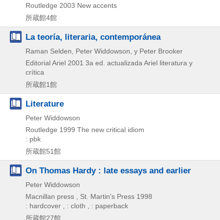
Routledge
2003
New accents
所蔵館4館
La teoría, literaria, contemporánea
Raman Selden, Peter Widdowson, y Peter Brooker
Editorial Ariel
2001
3a ed. actualizada
Ariel literatura y
crítica
所蔵館1館
Literature
Peter Widdowson
Routledge
1999
The new critical idiom
: pbk
所蔵館51館
On Thomas Hardy : late essays and earlier
Peter Widdowson
Macnillan press , St. Martin's Press
1998
: hardcover , : cloth , : paperback
所蔵館27館