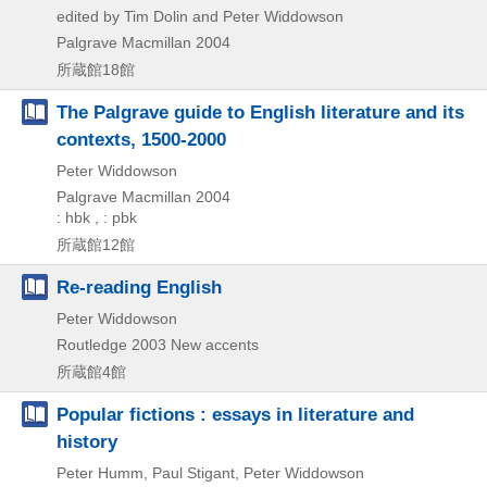
edited by Tim Dolin and Peter Widdowson
Palgrave Macmillan
2004
所蔵館18館
The Palgrave guide to English literature and its
contexts, 1500-2000
Peter Widdowson
Palgrave Macmillan
2004
: hbk , : pbk
所蔵館12館
Re-reading English
Peter Widdowson
Routledge
2003
New accents
所蔵館4館
Popular fictions : essays in literature and
history
Peter Humm, Paul Stigant, Peter Widdowson