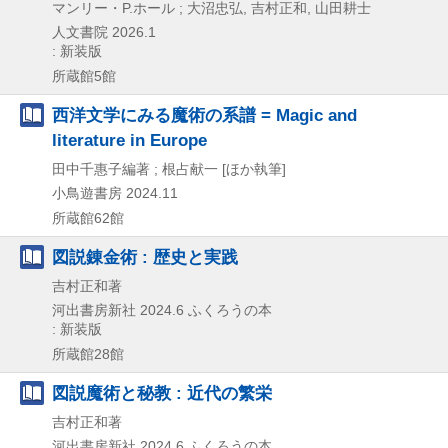
マンリー・P.ホール ; 大沼忠弘, 吉村正和, 山田耕士
人文書院
2026.1
: 新装版
所蔵館5館
西洋文学にみる魔術の系譜 = Magic and
literature in Europe
田中千惠子編著 ; 根占献一 [ほか執筆]
小鳥遊書房
2024.11
所蔵館62館
図説錬金術 : 歴史と実践
吉村正和著
河出書房新社
2024.6
ふくろうの本
: 新装版
所蔵館28館
図説魔術と秘教 : 近代の繁栄
吉村正和著
河出書房新社
2024.6
ふくろうの本