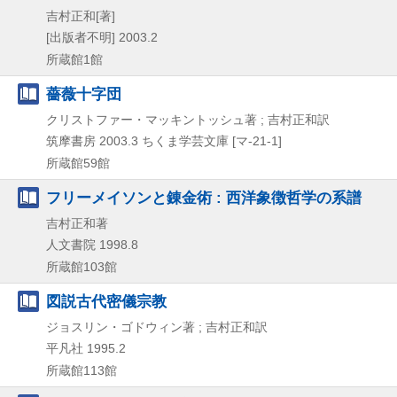
吉村正和[著]
[出版者不明]
2003.2
所蔵館1館
薔薇十字団
クリストファー・マッキントッシュ著 ; 吉村正和訳
筑摩書房
2003.3
ちくま学芸文庫 [マ-21-1]
所蔵館59館
フリーメイソンと錬金術 : 西洋象徴哲学の系譜
吉村正和著
人文書院
1998.8
所蔵館103館
図説古代密儀宗教
ジョスリン・ゴドウィン著 ; 吉村正和訳
平凡社
1995.2
所蔵館113館