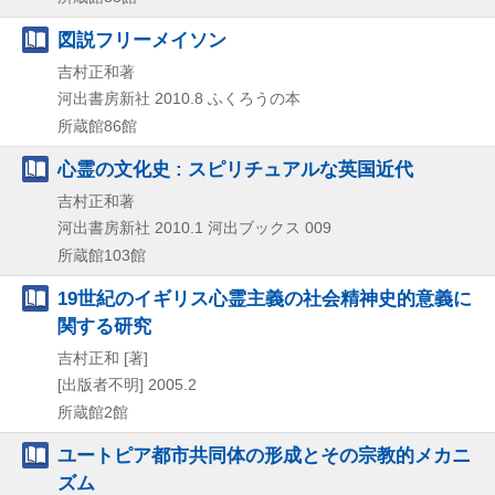
図説フリーメイソン
吉村正和著
河出書房新社
2010.8
ふくろうの本
所蔵館86館
心霊の文化史 : スピリチュアルな英国近代
吉村正和著
河出書房新社
2010.1
河出ブックス 009
所蔵館103館
19世紀のイギリス心霊主義の社会精神史的意義に
関する研究
吉村正和 [著]
[出版者不明]
2005.2
所蔵館2館
ユートピア都市共同体の形成とその宗教的メカニ
ズム