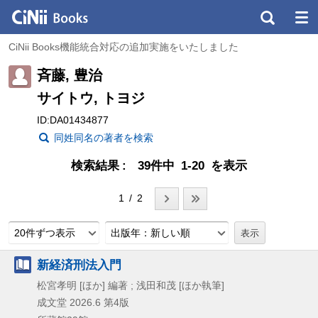
CiNii Books機能統合対応の追加実施をいたしました
斉藤, 豊治
サイトウ, トヨジ
ID:DA01434877
同姓同名の著者を検索
検索結果
39件中 1-20 を表示
1 / 2
20件ずつ表示
出版年：新しい順
新経済刑法入門
松宮孝明 [ほか] 編著 ; 浅田和茂 [ほか執筆]
成文堂
2026.6
第4版