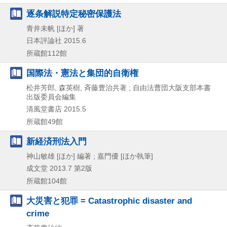
逐条解説特定秘密保護法
青井未帆 [ほか] 著
日本評論社
2015.6
所蔵館112館
国際法・憲法と集団的自衛権
松井芳郎, 森英樹, 斉藤豊治共著 ; 自由法曹団大阪支部本書
出版委員会編集
清風堂書店
2015.5
所蔵館49館
新経済刑法入門
神山敏雄 [ほか] 編著 ; 嘉門優 [ほか執筆]
成文堂
2013.7
第2版
所蔵館104館
大災害と犯罪 = Catastrophic disaster and
crime