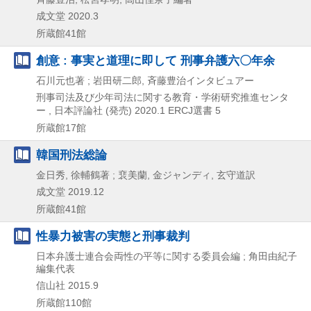
成文堂
2020.3
所蔵館41館
創意 : 事実と道理に即して 刑事弁護六〇年余
石川元也著 ; 岩田研二郎, 斉藤豊治インタビュアー
刑事司法及び少年司法に関する教育・学術研究推進センタ
ー , 日本評論社 (発売)
2020.1
ERCJ選書 5
所蔵館17館
韓国刑法総論
金日秀, 徐輔鶴著 ; 裵美蘭, 金ジャンディ, 玄守道訳
成文堂
2019.12
所蔵館41館
性暴力被害の実態と刑事裁判
日本弁護士連合会両性の平等に関する委員会編 ; 角田由紀子
編集代表
信山社
2015.9
所蔵館110館