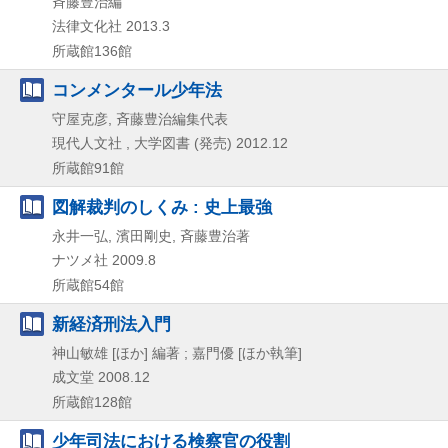
斉藤豊治編
法律文化社
2013.3
所蔵館136館
コンメンタール少年法
守屋克彦, 斉藤豊治編集代表
現代人文社 , 大学図書 (発売)
2012.12
所蔵館91館
図解裁判のしくみ : 史上最強
永井一弘, 濱田剛史, 斉藤豊治著
ナツメ社
2009.8
所蔵館54館
新経済刑法入門
神山敏雄 [ほか] 編著 ; 嘉門優 [ほか執筆]
成文堂
2008.12
所蔵館128館
少年司法における検察官の役割