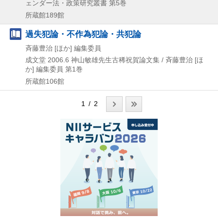
ェンダー法・政策研究叢書 第5巻
所蔵館189館
過失犯論・不作為犯論・共犯論
斉藤豊治 [ほか] 編集委員
成文堂
2006.6
神山敏雄先生古稀祝賀論文集 / 斉藤豊治 [ほ
か] 編集委員 第1巻
所蔵館106館
1 / 2