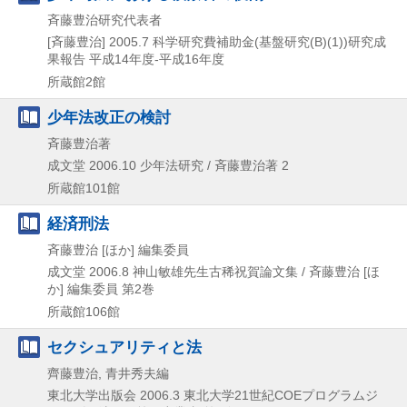
斉藤豊治研究代表者
[斉藤豊治]
2005.7
科学研究費補助金(基盤研究(B)(1))研究成
果報告 平成14年度-平成16年度
所蔵館2館
少年法改正の検討
斉藤豊治著
成文堂
2006.10
少年法研究 / 斉藤豊治著 2
所蔵館101館
経済刑法
斉藤豊治 [ほか] 編集委員
成文堂
2006.8
神山敏雄先生古稀祝賀論文集 / 斉藤豊治 [ほ
か] 編集委員 第2巻
所蔵館106館
セクシュアリティと法
齊藤豊治, 青井秀夫編
東北大学出版会
2006.3
東北大学21世紀COEプログラムジ