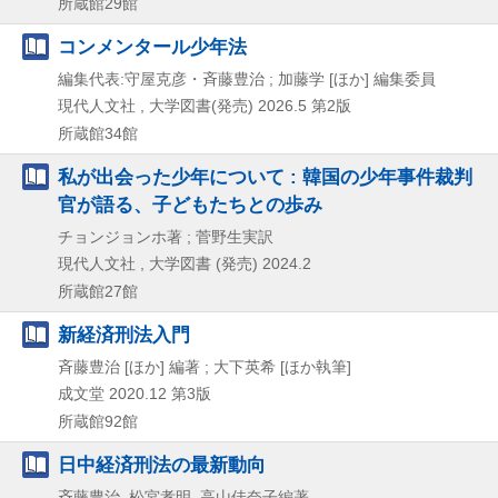
所蔵館29館
コンメンタール少年法
編集代表:守屋克彦・斉藤豊治 ; 加藤学 [ほか] 編集委員
現代人文社 , 大学図書(発売)
2026.5
第2版
所蔵館34館
私が出会った少年について : 韓国の少年事件裁判
官が語る、子どもたちとの歩み
チョンジョンホ著 ; 菅野生実訳
現代人文社 , 大学図書 (発売)
2024.2
所蔵館27館
新経済刑法入門
斉藤豊治 [ほか] 編著 ; 大下英希 [ほか執筆]
成文堂
2020.12
第3版
所蔵館92館
日中経済刑法の最新動向
斉藤豊治, 松宮孝明, 高山佳奈子編著