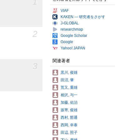
1
VIAF
KAKEN — 研究者をさがす
J-GLOBAL
researchmap
2
Google Scholar
Google
Yahoo! JAPAN
関連著者
3
黒川, 俊雄
田沼, 肇
荒又, 重雄
相沢, 与一
加藤, 佑治
坂寄, 俊雄
西村, 豁通
西岡, 幸泰
田辺, 照子