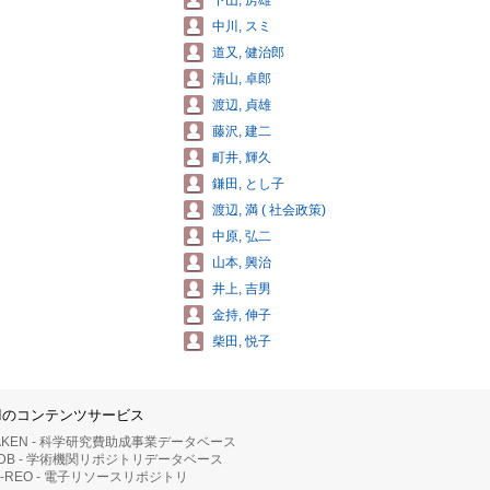
下山, 房雄
中川, スミ
道又, 健治郎
清山, 卓郎
渡辺, 貞雄
藤沢, 建二
町井, 輝久
鎌田, とし子
渡辺, 満 ( 社会政策)
中原, 弘二
山本, 興治
井上, 吉男
金持, 伸子
柴田, 悦子
IIのコンテンツサービス
AKEN - 科学研究費助成事業データベース
RDB - 学術機関リポジトリデータベース
II-REO - 電子リソースリポジトリ