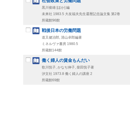
社会政策と労働問題
黒川俊雄 [ほか] 編
未来社
1983.5
大友福夫先生還暦記念論文集 第2巻
所蔵館96館
戦後日本の労働問題
道又健治郎, 清山卓郎編著
ミネルヴァ書房
1980.5
所蔵館144館
働く婦人の賃金もんだい
歌川悦子, かなぢ伸子, 柴田悦子著
汐文社
1973.8
働く婦人の講座 2
所蔵館69館