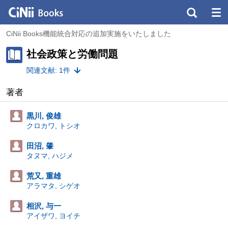
CiNii Books機能統合対応の追加実施をいたしました
社会政策と労働問題
関連文献: 1件
著者
黒川, 俊雄
クロカワ, トシオ
田沼, 肇
タヌマ, ハジメ
荒又, 重雄
アラマタ, シゲオ
相沢, 与一
アイザワ, ヨイチ