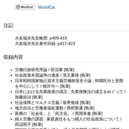
WorldCat
注記
大友福夫先生略歴: p409-415
大友福夫先生著作目録: p417-423
収録内容
労働行政研究序論 / 田沼肇 [執筆]
社会政策本質論争の遺産 / 荒又重雄 [執筆]
日本戦時国家独占資本主義労働政策史小論 : 時期区分と形態
を中心にして / 相沢与一 [執筆]
日本における失業政策の成立 : 失業保険法の成立をめぐって /
加藤佑治 [執筆]
社会保障とマルクス主義 / 坂寄俊雄 [執筆]
地方自治と労働者福祉運動 / 西村豁通 [執筆]
医療の「社会化」と「民主化」 / 西岡幸泰 [執筆]
婦人労働の課題 : 家庭責任をもつ婦人の社会政策について /
田辺照子 [執筆]