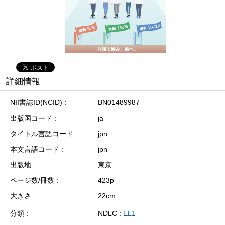
詳細情報
NII書誌ID(NCID)
BN01489987
出版国コード
ja
タイトル言語コード
jpn
本文言語コード
jpn
出版地
東京
ページ数/冊数
423p
大きさ
22cm
分類
NDLC :
EL1