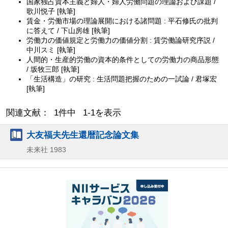
国家独占資本主義と婦人・婦人労働問題の理論および課題 /
歌川悦子 [執筆]
賃金・労働市場の理論展開における諸問題 : 平石修氏の批判
に答えて / 下山房雄 [執筆]
労働力の価値規定と労働力の価値分割 : 賃労働論研究序説 /
中川スミ [執筆]
人間的・生産的労働の資本的条件としての労働力の商品形態
/ 坂牧三郎 [執筆]
「生活構造」の研究 : 生活問題把握のための一試論 / 君塚宏
[執筆]
関連文献： 1件中 1-1を表示
大友福夫先生還暦記念論文集
未来社
1983