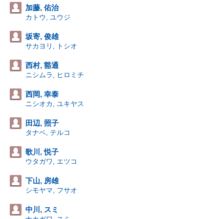
加藤, 佑治
カトウ, ユウジ
坂寄, 俊雄
サカヨリ, トシオ
西村, 豁通
ニシムラ, ヒロミチ
西岡, 幸泰
ニシオカ, ユキヤス
田辺, 照子
タナベ, テルコ
歌川, 悦子
ウタガワ, エツコ
下山, 房雄
シモヤマ, フサオ
中川, スミ