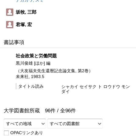
ナカガワ, スミ
坂牧, 三郎
君塚, 宏
書誌事項
社会政策と労働問題
黒川俊雄 [ほか] 編
（大友福夫先生還暦記念論文集, 第2巻）
未来社, 1983.5
タイトル読み
シャカイ セイサク ト ロウドウ モン
ダイ
大学図書館所蔵
96
件 /
全
96
件
すべての地域
すべての図書館
OPACリンクあり