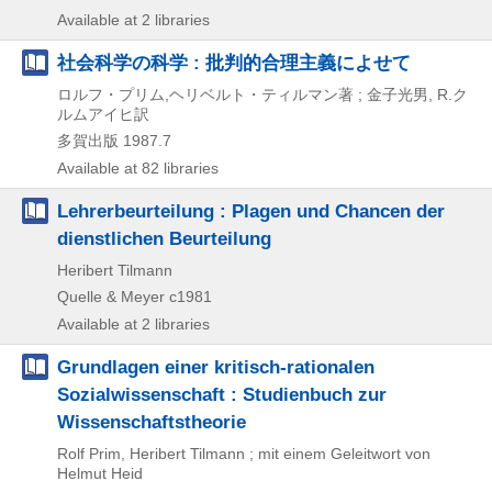
Available at 2 libraries
社会科学の科学 : 批判的合理主義によせて
ロルフ・プリム,ヘリベルト・ティルマン著 ; 金子光男, R.ク
ルムアイヒ訳
多賀出版
1987.7
Available at 82 libraries
Lehrerbeurteilung : Plagen und Chancen der
dienstlichen Beurteilung
Heribert Tilmann
Quelle & Meyer
c1981
Available at 2 libraries
Grundlagen einer kritisch-rationalen
Sozialwissenschaft : Studienbuch zur
Wissenschaftstheorie
Rolf Prim, Heribert Tilmann ; mit einem Geleitwort von
Helmut Heid