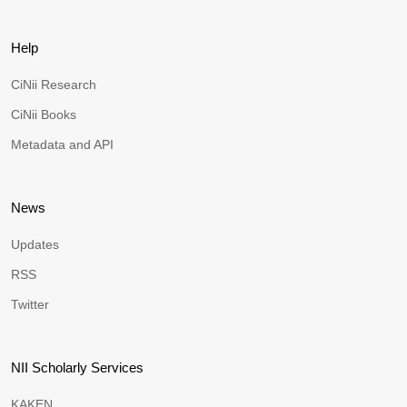
Help
CiNii Research
CiNii Books
Metadata and API
News
Updates
RSS
Twitter
NII Scholarly Services
KAKEN