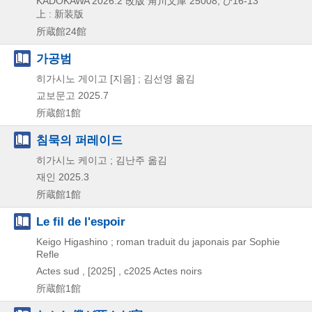
KADOKAWA
2026.2
改版
角川文庫 25008,
ひ16-13
上 : 新装版
所蔵館24館
가공범
히가시노 게이고 [지음] ; 김선영 옮김
교보문고
2025.7
所蔵館1館
침묵의 퍼레이드
히가시노 케이고 ; 김난주 옮김
재인
2025.3
所蔵館1館
Le fil de l'espoir
Keigo Higashino ; roman traduit du japonais par Sophie
Refle
Actes sud ,
[2025] , c2025
Actes noirs
所蔵館1館