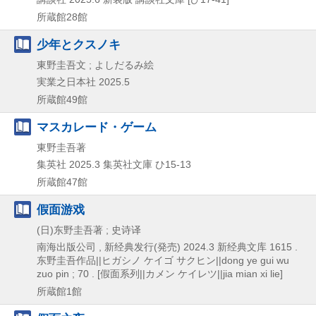
所蔵館28館
少年とクスノキ
東野圭吾文 ; よしだるみ絵
実業之日本社
2025.5
所蔵館49館
マスカレード・ゲーム
東野圭吾著
集英社
2025.3
集英社文庫 ひ15-13
所蔵館47館
假面游戏
(日)东野圭吾著 ; 史诗译
南海出版公司 , 新经典发行(発売)
2024.3
新经典文库 1615 .
东野圭吾作品||ヒガシノ ケイゴ サクヒン||dong ye gui wu
zuo pin ; 70 . [假面系列||カメン ケイレツ||jia mian xi lie]
所蔵館1館