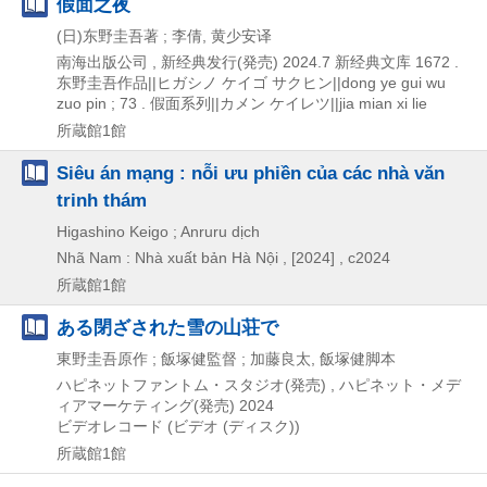
假面之夜
(日)东野圭吾著 ; 李倩, 黄少安译
南海出版公司 , 新经典发行(発売)
2024.7
新经典文库 1672 .
东野圭吾作品||ヒガシノ ケイゴ サクヒン||dong ye gui wu
zuo pin ; 73 . 假面系列||カメン ケイレツ||jia mian xi lie
所蔵館1館
Siêu án mạng : nỗi ưu phiền của các nhà văn
trinh thám
Higashino Keigo ; Anruru dịch
Nhã Nam : Nhà xuất bản Hà Nội ,
[2024] , c2024
所蔵館1館
ある閉ざされた雪の山荘で
東野圭吾原作 ; 飯塚健監督 ; 加藤良太, 飯塚健脚本
ハピネットファントム・スタジオ(発売) , ハピネット・メデ
ィアマーケティング(発売)
2024
ビデオレコード (ビデオ (ディスク))
所蔵館1館