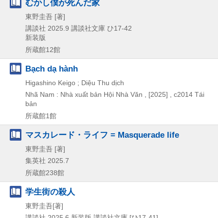
むかし僕が死んだ家
東野圭吾 [著]
講談社
2025.9
講談社文庫 ひ17-42
新装版
所蔵館12館
Bạch dạ hành
Higashino Keigo ; Diệu Thu dịch
Nhã Nam : Nhà xuất bản Hội Nhà Văn ,
[2025] , c2014
Tái
bản
所蔵館1館
マスカレード・ライフ = Masquerade life
東野圭吾 [著]
集英社
2025.7
所蔵館238館
学生街の殺人
東野圭吾[著]
講談社
2025.6
新装版
講談社文庫 [ひ17-41]