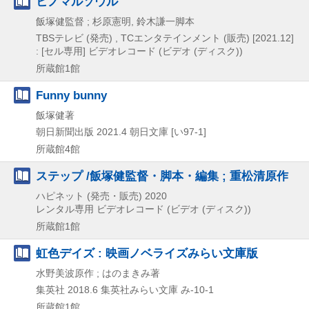
ヒノマルソウル
飯塚健監督 ; 杉原憲明, 鈴木謙一脚本
TBSテレビ (発売) , TCエンタテインメント (販売)
[2021.12]
: [セル専用]
ビデオレコード (ビデオ (ディスク))
所蔵館1館
Funny bunny
飯塚健著
朝日新聞出版
2021.4
朝日文庫 [い97-1]
所蔵館4館
ステップ /飯塚健監督・脚本・編集 ; 重松清原作
ハピネット (発売・販売)
2020
レンタル専用
ビデオレコード (ビデオ (ディスク))
所蔵館1館
虹色デイズ : 映画ノベライズみらい文庫版
水野美波原作 ; はのまきみ著
集英社
2018.6
集英社みらい文庫 み-10-1
所蔵館1館