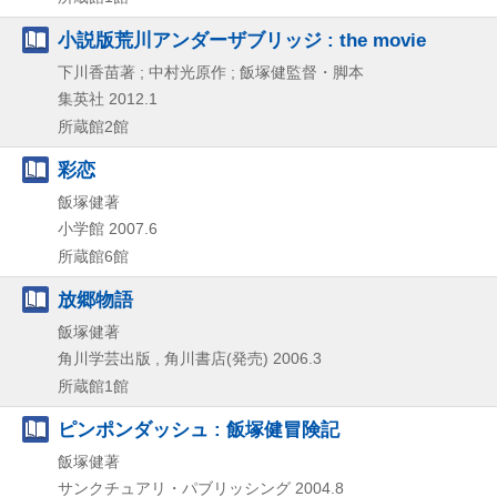
小説版荒川アンダーザブリッジ : the movie
下川香苗著 ; 中村光原作 ; 飯塚健監督・脚本
集英社
2012.1
所蔵館2館
彩恋
飯塚健著
小学館
2007.6
所蔵館6館
放郷物語
飯塚健著
角川学芸出版 , 角川書店(発売)
2006.3
所蔵館1館
ピンポンダッシュ : 飯塚健冒険記
飯塚健著
サンクチュアリ・パブリッシング
2004.8