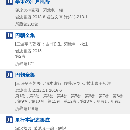
幕末の江戸風俗
塚原渋柿園著 ; 菊池眞一編
岩波書店
2018.8
岩波文庫 緑(31)-213-1
所蔵館230館
円朝全集
[三遊亭円朝著] ; 吉田弥生, 菊池眞一校注
岩波書店
2013.1
第2巻
所蔵館1館
円朝全集
[三遊亭円朝著] ; 清水康行, 佐藤かつら, 横山泰子校注
岩波書店
2012.11-2016.6
第1巻 , 第2巻 , 第3巻 , 第4巻 , 第5巻 , 第6巻 , 第7巻 , 第8巻
, 第9巻 , 第10巻 , 第11巻 , 第12巻 , 第13巻 , 別巻1 , 別巻2
所蔵館148館
単行本記述集成
深沢秋男, 菊池真一編・解説