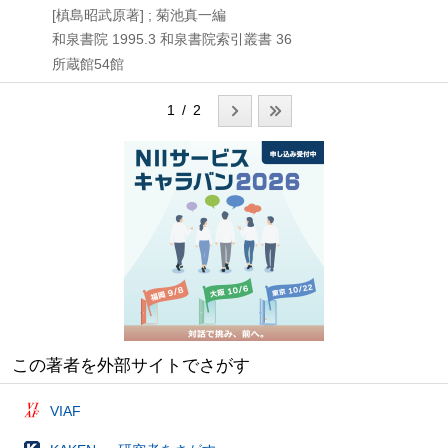
[槙島昭武原著] ; 菊池真一編
和泉書院
1995.3
和泉書院索引叢書 36
所蔵館54館
1 / 2
この著者を外部サイトでさがす
VIAF