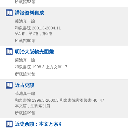
所蔵館53館
講談資料集成
菊池真一編
和泉書院
2001.3-2004.11
第1巻 , 第2巻 , 第3巻
所蔵館80館
明治大阪物売図彙
菊池真一編
和泉書院
1998.3
上方文庫 17
所蔵館93館
近古史談
菊池真一編
和泉書院
1996.3-2000.3
和泉書院索引叢書 40,
47
本文篇 , 注釈索引篇
所蔵館69館
近史余談 : 本文と索引