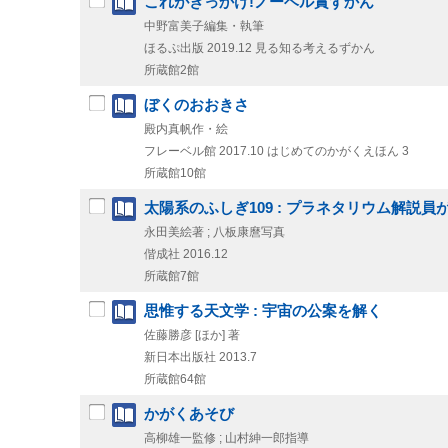
これがきっかけ!ノーベル賞ずかん
中野富美子編集・執筆
ほるぷ出版
2019.12
見る知る考えるずかん
所蔵館2館
ぼくのおおきさ
殿内真帆作・絵
フレーベル館
2017.10
はじめてのかがくえほん 3
所蔵館10館
太陽系のふしぎ109 : プラネタリウム解説
永田美絵著 ; 八板康麿写真
偕成社
2016.12
所蔵館7館
思惟する天文学 : 宇宙の公案を解く
佐藤勝彦 [ほか] 著
新日本出版社
2013.7
所蔵館64館
かがくあそび
高柳雄一監修 ; 山村紳一郎指導