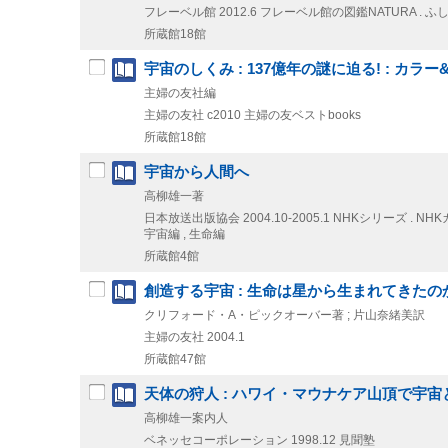
フレーベル館
2012.6
フレーベル館の図鑑NATURA . 
所蔵館18館
宇宙のしくみ : 137億年の謎に迫る! : カ
主婦の友社編
主婦の友社
c2010
主婦の友ベストbooks
所蔵館18館
宇宙から人間へ
高柳雄一著
日本放送出版協会
2004.10-2005.1
NHKシリーズ . N
宇宙編 , 生命編
所蔵館4館
創造する宇宙 : 生命は星から生まれてきたの
クリフォード・A・ピックオーバー著 ; 片山奈緒美訳
主婦の友社
2004.1
所蔵館47館
天体の狩人 : ハワイ・マウナケア山頂で宇宙
高柳雄一案内人
ベネッセコーポレーション
1998.12
見聞塾