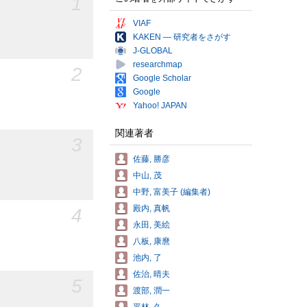
1
VIAF
KAKEN — 研究者をさがす
J-GLOBAL
researchmap
2
Google Scholar
Google
Yahoo! JAPAN
関連著者
3
佐藤, 勝彦
中山, 茂
中野, 富美子 (編集者)
殿内, 真帆
4
永田, 美絵
八板, 康麿
池内, 了
佐治, 晴夫
5
渡部, 潤一