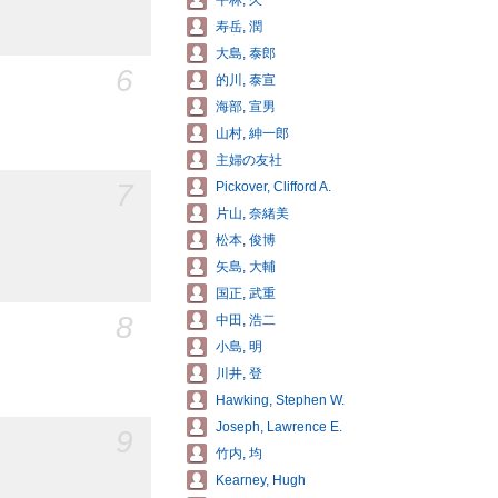
平林, 久
寿岳, 潤
大島, 泰郎
6
的川, 泰宣
海部, 宣男
山村, 紳一郎
主婦の友社
7
Pickover, Clifford A.
片山, 奈緒美
松本, 俊博
矢島, 大輔
国正, 武重
8
中田, 浩二
小島, 明
川井, 登
Hawking, Stephen W.
Joseph, Lawrence E.
9
竹内, 均
Kearney, Hugh