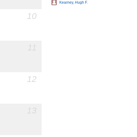
Kearney, Hugh F.
10
11
12
13