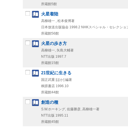
所蔵館5館
火星着陸
高柳雄一 , 松本俊博著
日本放送出版協会
1998.2
NHKスペシャル・セレクショ
所蔵館56館
火星の歩き方
高柳雄一, 矢島大輔著
NTT出版
1997.7
所蔵館15館
21世紀に生きる
国正武重 [ほか] 編著
桐原書店
1996.10
所蔵館44館
創造の種
S.W.ホーキング, 佐藤勝彦, 高柳雄一著
NTT出版
1995.11
所蔵館45館