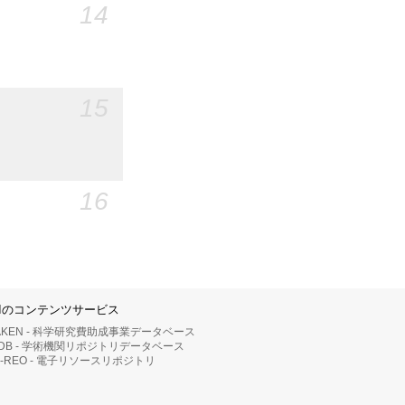
14
15
16
IIのコンテンツサービス
AKEN - 科学研究費助成事業データベース
RDB - 学術機関リポジトリデータベース
II-REO - 電子リソースリポジトリ