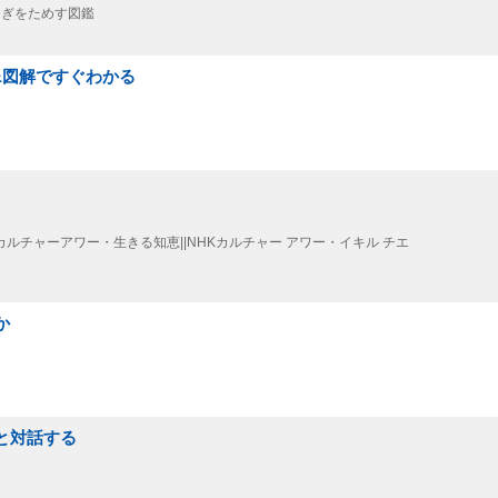
ふしぎをためす図鑑
ラー&図解ですぐわかる
HKカルチャーアワー・生きる知恵||NHKカルチャー アワー・イキル チエ
か
と対話する