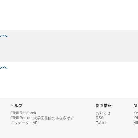
ンへ
ンへ
ヘルプ
新着情報
N
CiNii Research
お知らせ
K
CiNii Books - 大学図書館の本をさがす
RSS
I
メタデータ・API
Twitter
N