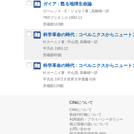
ガイア : 甦る地球生命論
ローレンス・E・ジョセフ著 ; 高柳雄一訳
TBSブリタニカ
1993.12
所蔵館103館
科学革命の時代 : コペルニクスからニュート
H.カーニイ著 ; 中山茂, 高柳雄一訳
平凡社
1983.12
所蔵館85館
科学革命の時代 : コペルニクスからニュート
H.カーニイ著 ; 中山茂, 高柳雄一訳
平凡社
1972.9
世界大学選書 038
所蔵館129館
CiNiiについて
CiNiiについて
収録刊行物について
利用規約・プライバシーポリシー
個人情報の扱いについて
お問い合わせ
国立情報学研究所 (NII)