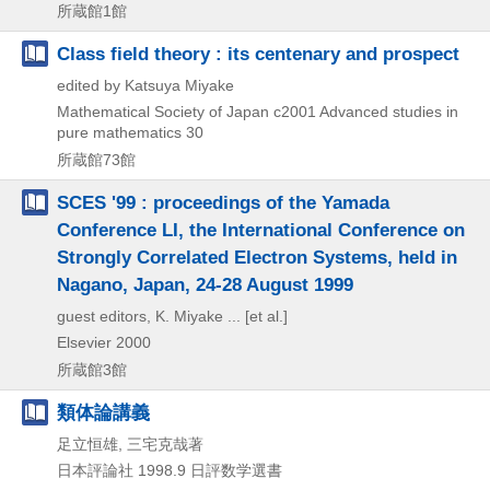
所蔵館1館
Class field theory : its centenary and prospect
edited by Katsuya Miyake
Mathematical Society of Japan
c2001
Advanced studies in
pure mathematics 30
所蔵館73館
SCES '99 : proceedings of the Yamada
Conference LI, the International Conference on
Strongly Correlated Electron Systems, held in
Nagano, Japan, 24-28 August 1999
guest editors, K. Miyake ... [et al.]
Elsevier
2000
所蔵館3館
類体論講義
足立恒雄, 三宅克哉著
日本評論社
1998.9
日評数学選書