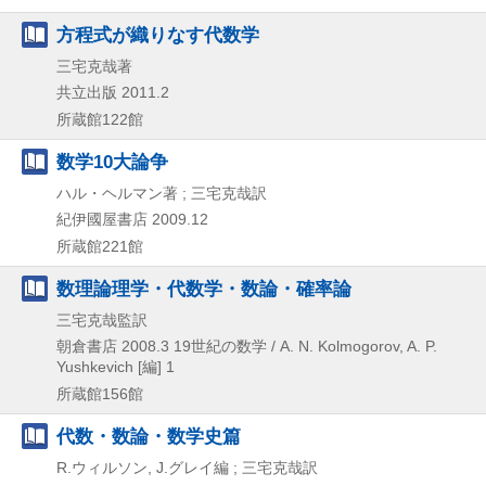
方程式が織りなす代数学
三宅克哉著
共立出版
2011.2
所蔵館122館
数学10大論争
ハル・ヘルマン著 ; 三宅克哉訳
紀伊國屋書店
2009.12
所蔵館221館
数理論理学・代数学・数論・確率論
三宅克哉監訳
朝倉書店
2008.3
19世紀の数学 / A. N. Kolmogorov,
A. P.
Yushkevich [編] 1
所蔵館156館
代数・数論・数学史篇
R.ウィルソン, J.グレイ編 ; 三宅克哉訳