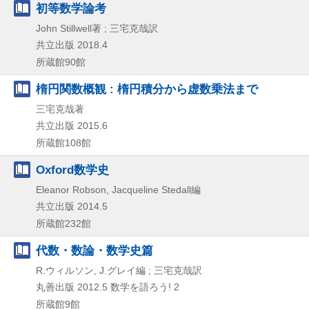
初等数学論考
John Stillwell著 ; 三宅克哉訳
共立出版
2018.4
所蔵館90館
楕円関数概観 : 楕円積分から虚数乗法まで
三宅克哉著
共立出版
2015.6
所蔵館108館
Oxford数学史
Eleanor Robson, Jacqueline Stedall編
共立出版
2014.5
所蔵館232館
代数・数論・数学史篇
R.ウィルソン, J.グレイ編 ; 三宅克哉訳
丸善出版
2012.5
数学を語ろう! 2
所蔵館9館