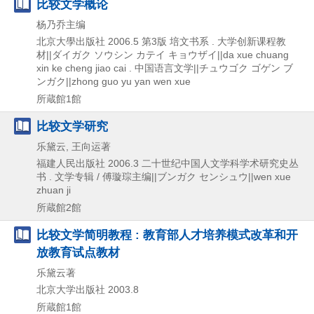
比较文学概论
杨乃乔主编
北京大學出版社
2006.5
第3版
培文书系 . 大学创新课程教
材||ダイガク ソウシン カテイ キョウザイ||da xue chuang
xin ke cheng jiao cai . 中国语言文学||チュウゴク ゴゲン ブ
ンガク||zhong guo yu yan wen xue
所蔵館1館
比较文学研究
乐黛云, 王向运著
福建人民出版社
2006.3
二十世纪中国人文学科学术研究史丛
书 . 文学专辑 / 傅璇琮主编||ブンガク センシュウ||wen xue
zhuan ji
所蔵館2館
比较文学简明教程 : 教育部人才培养模式改革和开
放教育试点教材
乐黛云著
北京大学出版社
2003.8
所蔵館1館