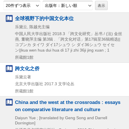
20件ずつ表示
出版年：新しい順
全球视野下的中国文化本位
乐黛云, 陈越光主编
中国人民大学出版社
2018.3
「跨文化研究」丛书 / (法) 金丝
燕,
董晓萍主编 第3辑 . 「跨文化对话」第17辑至36辑精选||
コブンカ タイワ ダイ17シュウ シ ダイ36シュウ セイセ
ン||kua wen hua dui hua di 17 ji zhi 36ji jing xuan ; 1
所蔵館1館
跨文化之侨
乐黛云著
北京大学出版社
2017.3
文学论丛
所蔵館1館
China and the west at the crossroads : essays
on comparative literature and culture
Daiyun Yue ; [translated by Geng Song and Darrell
Dorrington]