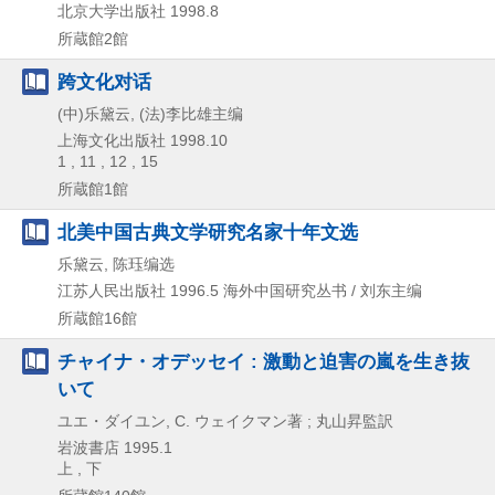
北京大学出版社
1998.8
所蔵館2館
跨文化对话
(中)乐黛云, (法)李比雄主编
上海文化出版社
1998.10
1 , 11 , 12 , 15
所蔵館1館
北美中国古典文学研究名家十年文选
乐黛云, 陈珏编选
江苏人民出版社
1996.5
海外中国研究丛书 / 刘东主编
所蔵館16館
チャイナ・オデッセイ : 激動と迫害の嵐を生き抜
いて
ユエ・ダイユン, C. ウェイクマン著 ; 丸山昇監訳
岩波書店
1995.1
上 , 下