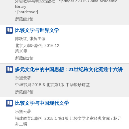
外语教学与研究出版社 , Springer
c2016
China academic
library
: [hardcover]
所蔵館1館
比较文学与世界文学
陈跃红, 张辉主编
北京大學出版社
2016.12
第10期
所蔵館1館
多元文化中的中国思想 : 21世纪跨文化流通十六讲
乐黛云著
中华书局
2015.6
北京第1版
中华聚珍讲堂
所蔵館2館
比较文学与中国现代文学
乐黛云著
福建教育出版社
2015.1
第1版
比较文学名家经典文库 / 杨乃
乔主编