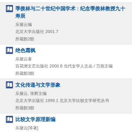
季羨林与二十世纪中国学术 : 纪念季羨林教授九十
寿辰
乐黛云编
北京大学出版社
2001.7
所蔵館2館
绝色霜枫
乐黛云著
百花洲文艺出版社
2000.8
当代女学人文丛 / 万燕主编
所蔵館3館
文化传递与文学形象
乐黛云, 张辉主编
北京大学出版社
1999.1
北京大学比较文学研究丛书
所蔵館3館
比较文学原理新编
乐黛云[等著]