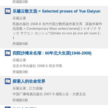
所蔵館2館
乐黛云散文选 = Selected proses of Yue Daiyun
乐黛云著
民族出版社
2008.8
当代中国少数民族作家文库 . 苗族作家作
品选集 = Contemporary Miao writers'series||ミャオゾク サ
ッカ サクヒン センシュウ||miao zu zuo jia zuo pin xuan ji ;
1
所蔵館4館
四院沙滩未名湖 : 60年北大生涯(1948-2008)
乐黛云著
北京大学出版社
2008.5
培文书系
所蔵館3館
探索人的生命世界
乐黛云著 ; 江力选编
中国广播电视出版社
2007.9
感悟人生・大家文丛
所蔵館1館