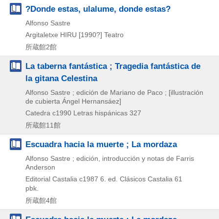
?Donde estas, ulalume, donde estas?
Alfonso Sastre
Argitaletxe HIRU
[1990?]
Teatro
所蔵館2館
La taberna fantástica ; Tragedia fantástica de
la gitana Celestina
Alfonso Sastre ; edición de Mariano de Paco ; [illustración
de cubierta Ángel Hernansáez]
Catedra
c1990
Letras hispánicas 327
所蔵館11館
Escuadra hacia la muerte ; La mordaza
Alfonso Sastre ; edición, introducción y notas de Farris
Anderson
Editorial Castalia
c1987
6. ed.
Clásicos Castalia 61
pbk.
所蔵館4館