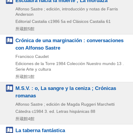
Escuadra hacia la muerte ; La mordaza
Alfonso Sastre ; edición, introducción y notas de Farris
Anderson
Editorial Castalia
c1986
5a ed
Clásicos Castalia 61
所蔵館5館
Crónica de una marginación : conversaciones
con Alfonso Sastre
Francisco Caudet
Ediciones de la Torre
1984
Colección Nuestro mundo 13 .
Serie Arte y cultura
所蔵館1館
M.S.V. : o, La sangre y la ceniza ; Crónicas
romanas
Alfonso Sastre ; edición de Magda Ruggeri Marchetti
Cátedra
c1984
3. ed.
Letras hispánicas 88
所蔵館4館
La taberna fantástica