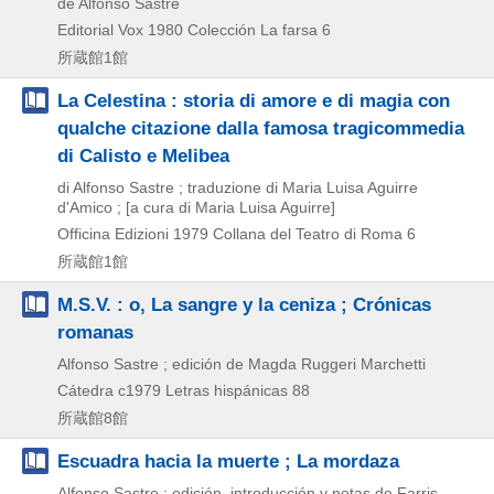
de Alfonso Sastre
Editorial Vox
1980
Colección La farsa 6
所蔵館1館
La Celestina : storia di amore e di magia con
qualche citazione dalla famosa tragicommedia
di Calisto e Melibea
di Alfonso Sastre ; traduzione di Maria Luisa Aguirre
d'Amico ; [a cura di Maria Luisa Aguirre]
Officina Edizioni
1979
Collana del Teatro di Roma 6
所蔵館1館
M.S.V. : o, La sangre y la ceniza ; Crónicas
romanas
Alfonso Sastre ; edición de Magda Ruggeri Marchetti
Cátedra
c1979
Letras hispánicas 88
所蔵館8館
Escuadra hacia la muerte ; La mordaza
Alfonso Sastre ; edición, introducción y notas de Farris