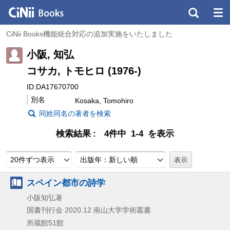
CiNii Books機能統合対応の追加実施をいたしました
小阪, 知弘
コサカ, トモヒロ (1976-)
ID:DA17670700
別名
Kosaka, Tomohiro
同姓同名の著者を検索
検索結果
4件中 1-4 を表示
20件ずつ表示
出版年：新しい順
スペイン都市の詩学
小阪知弘著
国書刊行会
2020.12
南山大学学術叢書
所蔵館51館