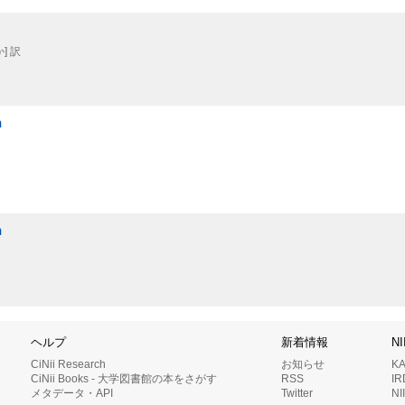
] 訳
h
h
ヘルプ
新着情報
N
CiNii Research
お知らせ
K
CiNii Books - 大学図書館の本をさがす
RSS
I
メタデータ・API
Twitter
N