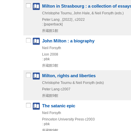
Milton in Strasbourg : a collection of essa
Christophe Tournu, John Hale, & Neil Forsyth (eds.)
Peter Lang ,
[2022] , c2022
: [paperback]
所蔵館1館
John Milton : a biography
Neil Forsyth
Lion
2008
: pbk
所蔵館3館
Milton, rights and liberties
Christophe Tournu & Neil Forsyth (eds)
Peter Lang
c2007
所蔵館9館
The satanic epic
Neil Forsyth
Princeton University Press
c2003
: pbk
所蔵館9館