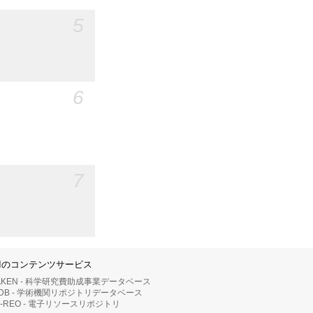
5
6
7
IIのコンテンツサービス
AKEN - 科学研究費助成事業データベース
RDB - 学術機関リポジトリデータベース
II-REO - 電子リソースリポジトリ