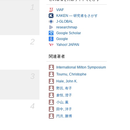
1
VIAF
KAKEN — 研究者をさがす
J-GLOBAL
researchmap
Google Scholar
Google
2
Yahoo! JAPAN
関連著者
International Milton Symposium
3
Tournu, Christophe
Hale, John K.
野呂, 有子
倉恒, 澄子
小山, 薫
4
田中, 洋子
円月, 勝博