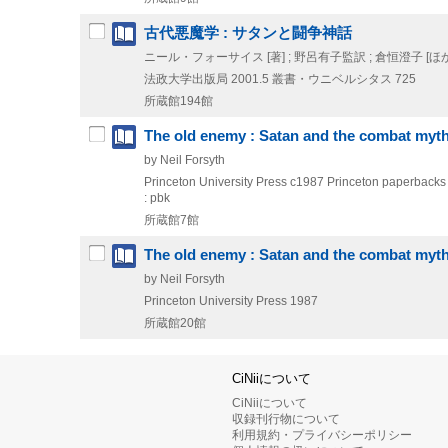
古代悪魔学 : サタンと闘争神話
ニール・フォーサイス [著] ; 野呂有子監訳 ; 倉恒澄子 [ほか
法政大学出版局
2001.5
叢書・ウニベルシタス 725
所蔵館194館
The old enemy : Satan and the combat myt
by Neil Forsyth
Princeton University Press
c1987
Princeton paperbacks
: pbk
所蔵館7館
The old enemy : Satan and the combat myt
by Neil Forsyth
Princeton University Press
1987
所蔵館20館
CiNiiについて
CiNiiについて
収録刊行物について
利用規約・プライバシーポリシー