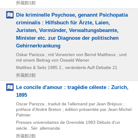
所蔵館1館
Die kriminelle Psychose, genannt Psichopatia
criminalis : Hilfsbuch für Ärzte, Laien,
Juristen, Vormünder, Verwaltungsbeamte,
Minister etc. zur Diagnose der politischen
Gehirnerkrankung
Oskar Panizza ; mit Vorworten von Bernd Mattheus ; und
mit einem Beitrag von Oswald Wiener
Matthes & Seitz
1985
2., veränderte Aufl
Debatte 21
所蔵館2館
Le concile d'amour : tragédie céleste : Zurich,
1895
Oscar Panizza ; traduit de l'allemand par Jean Bréjoux ;
préface d'André Breton ; édition présentée par Jean-Michel
Palmier
Presses universitaires de Grenoble
1983
Débuts d'un
siècle . Sér. allemande
所蔵館2館