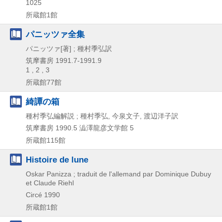
1025
所蔵館1館
パニッツァ全集
パニッツァ[著] ; 種村季弘訳
筑摩書房
1991.7-1991.9
1 , 2 , 3
所蔵館77館
綺譚の箱
種村季弘編解説 ; 種村季弘, 今泉文子, 渡辺洋子訳
筑摩書房
1990.5
澁澤龍彦文学館 5
所蔵館115館
Histoire de lune
Oskar Panizza ; traduit de l'allemand par Dominique Dubuy
et Claude Riehl
Circé
1990
所蔵館1館