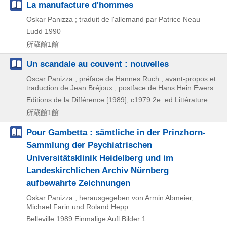
La manufacture d'hommes
Oskar Panizza ; traduit de l'allemand par Patrice Neau
Ludd
1990
所蔵館1館
Un scandale au couvent : nouvelles
Oscar Panizza ; préface de Hannes Ruch ; avant-propos et
traduction de Jean Bréjoux ; postface de Hans Hein Ewers
Editions de la Différence
[1989], c1979
2e. ed
Littérature
所蔵館1館
Pour Gambetta : sämtliche in der Prinzhorn-
Sammlung der Psychiatrischen
Universitätsklinik Heidelberg und im
Landeskirchlichen Archiv Nürnberg
aufbewahrte Zeichnungen
Oskar Panizza ; herausgegeben von Armin Abmeier,
Michael Farin und Roland Hepp
Belleville
1989
Einmalige Aufl
Bilder 1