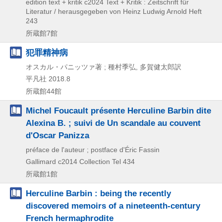
edition text + kritik
c2024
Text + Kritik : Zeitschrift für
Literatur / herausgegeben von Heinz Ludwig Arnold Heft
243
所蔵館7館
犯罪精神病
オスカル・パニッツァ著 ; 種村季弘, 多賀健太郎訳
平凡社
2018.8
所蔵館44館
Michel Foucault présente Herculine Barbin dite
Alexina B. ; suivi de Un scandale au couvent
d'Oscar Panizza
préface de l'auteur ; postface d'Éric Fassin
Gallimard
c2014
Collection Tel 434
所蔵館1館
Herculine Barbin : being the recently
discovered memoirs of a nineteenth-century
French hermaphrodite