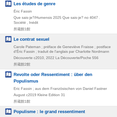
Les études de genre
Éric Fassin
Que sais-je?/Humensis
2025
Que sais-je? no 4047 .
Société , Inédit
所蔵館1館
Le contrat sexuel
Carole Pateman ; préface de Geneviève Fraisse ; postface
d'Éric Fassin ; traduit de l'anglais par Charlotte Nordmann
Découverte
c2010, 2022
La Découverte/Poche 556
所蔵館2館
Revolte oder Ressentiment : über den
Populismus
Eric Fassin ; aus dem Französischen von Daniel Fastner
August
c2019
Kleine Edition 31
所蔵館1館
Populisme : le grand ressentiment