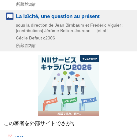
所蔵館2館
La laïcité, une question au présent
sous la direction de Jean Birnbaum et Frédéric Viguier ;
[contributions] Jérôme Bellion-Jourdan ... [et al.]
Cécile Defaut
c2006
所蔵館2館
この著者を外部サイトでさがす