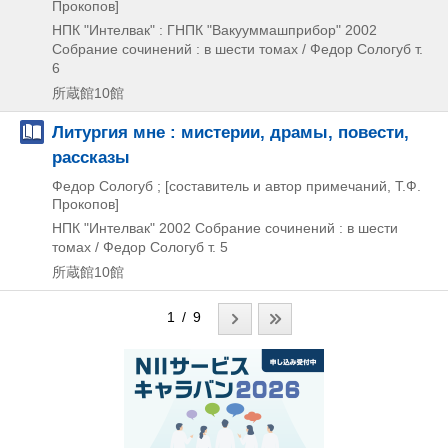
Прокопов]
НПК "Интелвак" : ГНПК "Вакууммашприбор"
2002
Собрание сочинений : в шести томах / Федор Сологуб т.
6
所蔵館10館
Литургия мне : мистерии, драмы, повести,
рассказы
Федор Сологуб ; [составитель и автор примечаний, Т.Ф.
Прокопов]
НПК "Интелвак"
2002
Собрание сочинений : в шести
томах / Федор Сологуб т. 5
所蔵館10館
1 / 9