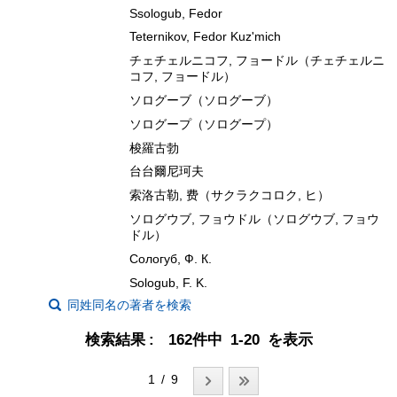
Ssologub, Fedor
Teternikov, Fedor Kuzʹmich
チェチェルニコフ, フョードル（チェチェルニ
コフ, フョードル）
ソログーブ（ソログーブ）
ソログープ（ソログープ）
梭羅古勃
台台爾尼珂夫
索洛古勒, 费（サクラクコロク, ヒ）
ソログウブ, フョウドル（ソログウブ, フョウ
ドル）
Сологуб, Ф. К.
Sologub, F. K.
同姓同名の著者を検索
検索結果
162件中 1-20 を表示
1 / 9