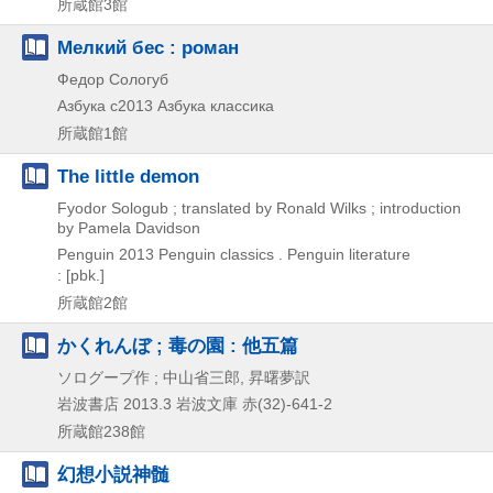
所蔵館3館
Мелкий бес : роман
Федор Сологуб
Азбука
c2013
Азбука классика
所蔵館1館
The little demon
Fyodor Sologub ; translated by Ronald Wilks ; introduction
by Pamela Davidson
Penguin
2013
Penguin classics . Penguin literature
: [pbk.]
所蔵館2館
かくれんぼ ; 毒の園 : 他五篇
ソログープ作 ; 中山省三郎, 昇曙夢訳
岩波書店
2013.3
岩波文庫 赤(32)-641-2
所蔵館238館
幻想小説神髄