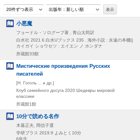
20件ずつ表示
出版年：新しい順
小悪魔
フョードル・ソログープ著 ; 青山太郎訳
白水社
2021.6
白水Uブックス 235 . 海外小説 : 永遠の本棚||
カイガイ ショウセツ : エイエン ノ ホンダナ
所蔵館33館
Мистические произведения Русских
писателей
[Н. Гоголь ... и др.]
Клуб семейного досуга
2020
Шедевры мировой
классики
所蔵館1館
10分で読める名作
木暮正夫, 岡信子選
学研プラス
2019.9
よみとく10分
6年生