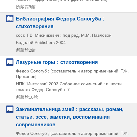
所蔵館9館
Библиография Федора Сологуба :
стихотворения
сост. Т.В. Мисникевич ; под ред. М.М. Павловой
Водолей Publishers
2004
所蔵館2館
Лазурные горы : стихотворения
Федор Сологуб ; [составитель и автор примечаний, Т.Ф.
Прокопов]
НПК "Интелвак"
2003
Собрание сочинений : в шести
томах / Федор Сологуб т. 7
所蔵館10館
Заклинательница змей : рассказы, роман,
статьи, эссе, заметки, воспоминания
современников
Федор Сологуб ; [составитель и автор примечаний, Т.Ф.