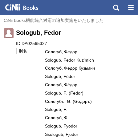
CiNii Books機能統合対応の追加実施をいたしました
Sologub, Fedor
ID:DA02565327
別名
Сологуб, Федор
Sologub, Fedor Kuzʹmich
Сологуб, Федор Кузьмич
Sologub, Fëdor
Сологуб, Фёдор
Sologub, Ḟ. (Ḟedor)
Сологубъ, Ѳ. (Ѳедоръ)
Sologub, F.
Сологуб, Ф.
Sologub, Fyodor
Ssologub, Fjodor