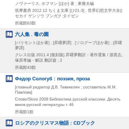
ノヴァーリス, ホフマン [ほか] 著 ; 東雅夫編
筑摩書房
2012.12
ちくま文庫 [ひ21-3] . 世界幻想文学大全||
セカイ ゲンソウ ブンガク タイゼン
所蔵館63館
六人集 . 毒の園
[バリモントほか著] ; [昇曙夢譯] . [ソログーブほか著] ; [昇曙
夢譯]
クレス出版
2011.4
[復刻版]
昇曙夢翻訳・著作選集 / 源貴志,
塚原孝編・解説 翻訳篇 ; 2
所蔵館43館
Федор Сологуб : поэзия, проза
[главный редактор Д.В. Тевекелян ; составитель М.М.
Павлова]
Слово/Slovo
2008
Библиотека русской классики. Десять
веков русской литературы т. 46
所蔵館1館
ロシアのクリスマス物語 : CDブック