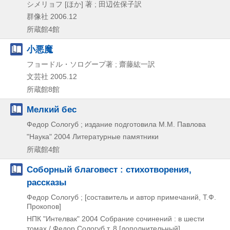
シメリョフ [ほか] 著 ; 田辺佐保子訳
群像社
2006.12
所蔵館4館
小悪魔
フョードル・ソログープ著 ; 齋藤紘一訳
文芸社
2005.12
所蔵館8館
Мелкий бес
Федор Сологуб ; издание подготовила М.М. Павлова
"Наука"
2004
Литературные памятники
所蔵館4館
Соборный благовест : стихотворения,
рассказы
Федор Сологуб ; [составитель и автор примечаний, Т.Ф.
Прокопов]
НПК "Интелвак"
2004
Собрание сочинений : в шести
томах / Федор Сологуб т. 8 [дополнительный]