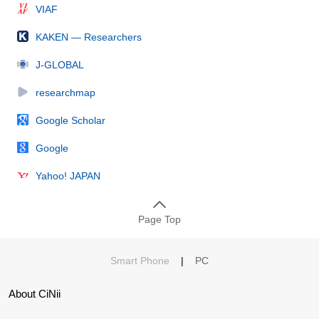
VIAF
KAKEN — Researchers
J-GLOBAL
researchmap
Google Scholar
Google
Yahoo! JAPAN
Page Top
Smart Phone
|
PC
About CiNii