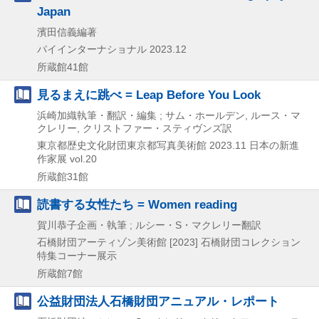
Japan
濱田信義編著
パイインターナショナル
2023.12
所蔵館41館
見るまえに跳べ = Leap Before You Look
浜崎加織執筆・翻訳・編集 ; サム・ホールデン, ルース・マ
クレリー, クリストファー・スティヴンズ訳
東京都歴史文化財団東京都写真美術館
2023.11
日本の新進
作家展 vol.20
所蔵館31館
読書する女性たち = Women reading
賀川恭子企画・執筆 ; ルシー・S・マクレリー翻訳
石橋財団アーティゾン美術館
[2023]
石橋財団コレクション
特集コーナー展示
所蔵館7館
公益財団法人石橋財団アニュアル・レポート