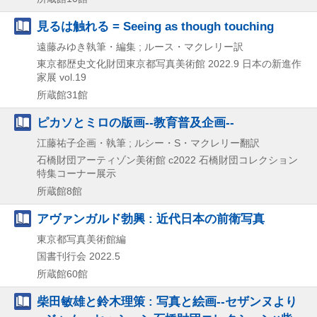
見るは触れる = Seeing as though touching
遠藤みゆき執筆・編集 ; ルース・マクレリー訳
東京都歴史文化財団東京都写真美術館
2022.9
日本の新進作
家展 vol.19
所蔵館31館
ピカソとミロの版画--教育普及企画--
江藤祐子企画・執筆 ; ルシー・S・マクレリー翻訳
石橋財団アーティゾン美術館
c2022
石橋財団コレクション
特集コーナー展示
所蔵館8館
アヴァンガルド勃興 : 近代日本の前衛写真
東京都写真美術館編
国書刊行会
2022.5
所蔵館60館
柴田敏雄と鈴木理策 : 写真と絵画--セザンヌより