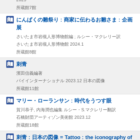
所蔵館7館
にんぱくの雛祭り : 商家に伝わるお雛さま : 企画
展
さいたま市岩槻人形博物館編 ; ルシー・マクレリー訳
さいたま市岩槻人形博物館
2024.1
所蔵館8館
刺青
濱田信義編著
パイインターナショナル
2023.12
日本の図像
所蔵館11館
マリー・ローランサン : 時代をうつす眼
賀川恭子, 内海潤也編集 ルシー・S.マクレリー翻訳
石橋財団アーティゾン美術館
2023.12
所蔵館18館
刺青 : 日本の図像 = Tattoo : the iconography of