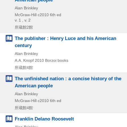
Alan Brinkley
McGraw-Hill
c2010
6th ed
v. 1 , v. 2
所蔵館2館
The publisher : Henry Luce and his American
century
Alan Brinkley
A.A. Knopf
2010
Borzoi books
所蔵館4館
The unfinished nation : a concise history of the
American people
Alan Brinkley
McGraw-Hill
c2010
6th ed
所蔵館4館
Franklin Delano Roosevelt
Alan Brinkley