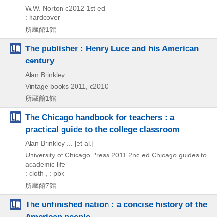
W.W. Norton
c2012
1st ed
: hardcover
所蔵館1館
The publisher : Henry Luce and his American
century
Alan Brinkley
Vintage books
2011, c2010
所蔵館1館
The Chicago handbook for teachers : a
practical guide to the college classroom
Alan Brinkley ... [et al.]
University of Chicago Press
2011
2nd ed
Chicago guides to
academic life
: cloth , : pbk
所蔵館7館
The unfinished nation : a concise history of the
American people