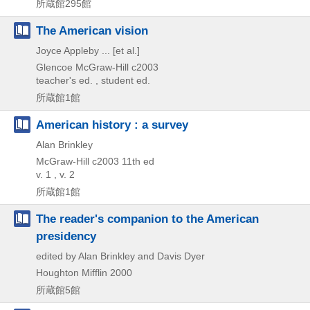
所蔵館295館
The American vision
Joyce Appleby ... [et al.]
Glencoe McGraw-Hill
c2003
teacher's ed. , student ed.
所蔵館1館
American history : a survey
Alan Brinkley
McGraw-Hill
c2003
11th ed
v. 1 , v. 2
所蔵館1館
The reader's companion to the American
presidency
edited by Alan Brinkley and Davis Dyer
Houghton Mifflin
2000
所蔵館5館