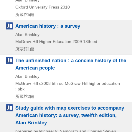
Oxford University Press
2010
所蔵館5館
American history : a survey
Alan Brinkley
McGraw-Hill Higher Education
2009
13th ed
所蔵館1館
The unfinished nation : a concise history of the
American people
Alan Brinkley
McGraw-Hill
c2008
5th ed
McGraw-Hill higher education
: pbk
所蔵館2館
Study guide with map exercises to accompany
American history: a survey, twelfth edition,
Alan Brinkley
prepared by Michael V. Namorato and Charles Steven