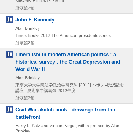
McGraw-Hill
c2014
7th ed
所蔵館2館
John F. Kennedy
Alan Brinkley
Times Books
2012
The American presidents series
所蔵館2館
Liberalism in modern American politics : a
historical survey : the Great Depression and
World War II
Alan Brinkley
東京大学大学院法学政治学研究科
[2012]
ヘボン=渋沢記念
講座 : 夏期集中講義録 2012年度
所蔵館2館
Civil War sketch book : drawings from the
battlefront
Harry L. Katz and Vincent Virga ; with a preface by Alan
Brinkley