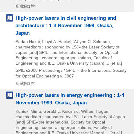
所蔵館1館
High-power lasers in civil engineering and
architecture : 1-3 November 1999, Osaka,
Japan
Sadao Nakai, Lloyd A. Hackel, Wayne C. Solomon,
chairs/editors ; sponsored by LSJ--the Laser Society of
Japan [and] SPIE--the International Society for Optical
Engineering ; cooperating organizations, Faculty of
Engineering and ILE, Osaka University (Japan) ... [et al.]
SPIE
c2000
Proceedings / SPIE -- the International Society
for Optical Engineering v. 3887
所蔵館1館
High-power lasers in energy engineering : 1-4
November 1999, Osaka, Japan
Kunioki Mima, Gerald L. Kulcinski, William Hogan,
chairs/editors ; sponsored by LSJ--Laser Society of Japan
[and] SPIE--the International Society for Optical
Engineering ; cooperating organizations, Faculty of
Engineering and ILE, Osaka University (Japan) ... [et al.]