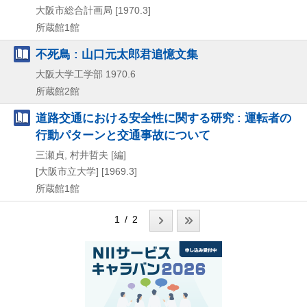
大阪市総合計画局
[1970.3]
所蔵館1館
不死鳥 : 山口元太郎君追憶文集
大阪大学工学部
1970.6
所蔵館2館
道路交通における安全性に関する研究 : 運転者の
行動パターンと交通事故について
三瀬貞, 村井哲夫 [編]
[大阪市立大学]
[1969.3]
所蔵館1館
1 / 2