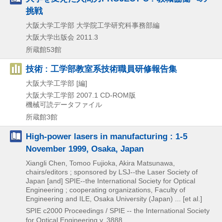
挑戦
大阪大学工学部 大学院工学研究科事務部編
大阪大学出版会
2011.3
所蔵館53館
技術 : 工学部教室系技術職員研修報告集
大阪大学工学部 [編]
大阪大学工学部
2007.1
CD-ROM版
機械可読データファイル
所蔵館3館
High-power lasers in manufacturing : 1-5
November 1999, Osaka, Japan
Xiangli Chen, Tomoo Fujioka, Akira Matsunawa,
chairs/editors ; sponsored by LSJ--the Laser Society of
Japan [and] SPIE--the International Society for Optical
Engineering ; cooperating organizations, Faculty of
Engineering and ILE, Osaka University (Japan) ... [et al.]
SPIE
c2000
Proceedings / SPIE -- the International Society
for Optical Engineering v. 3888