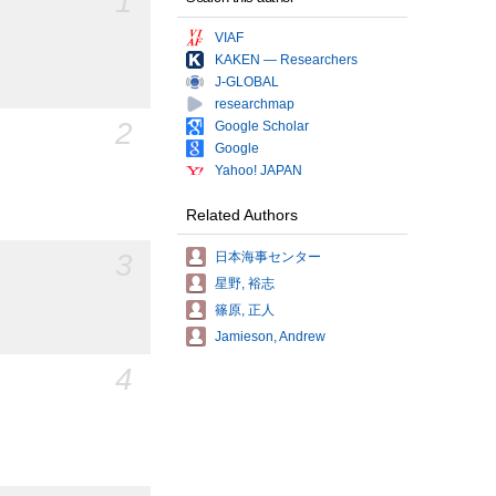
1
VIAF
KAKEN — Researchers
J-GLOBAL
researchmap
2
Google Scholar
Google
Yahoo! JAPAN
Related Authors
3
日本海事センター
星野, 裕志
篠原, 正人
Jamieson, Andrew
4