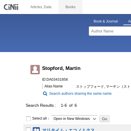
Articles, Data
Books
Book & Journal
A
Stopford, Martin
ID:DA03431858
Alias Name
ストップフォード, マーチン（スト
Search authors sharing the same name
Search Results
1-6 of 6
Select all：
Open in New Windows
マリタイム・エコノミクス