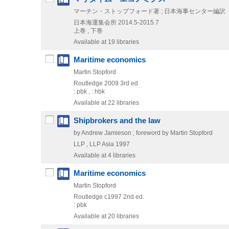
マーチン・ストップフォード著 ; 日本海事センター編訳
日本海運集会所
2014.5-2015.7
上巻 , 下巻
Available at 19 libraries
Maritime economics
Martin Stopford
Routledge
2009
3rd ed
: pbk , : hbk
Available at 22 libraries
Shipbrokers and the law
by Andrew Jamieson ; foreword by Martin Stopford
LLP , LLP Asia
1997
Available at 4 libraries
Maritime economics
Martin Stopford
Routledge
c1997
2nd ed.
: pbk
Available at 20 libraries