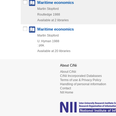
Maritime economics
Martin Stopford
Routledge
1988
Available at 2 libraries
Maritime economics
Martin Stopford
U. Hyman
1988
: pbk.
Available at 20 libraries
About CiNii
About CiNii
CiNii Incorporated Databases
Terms of use & Privacy Policy
Handling of personal information
Contact
NII Home