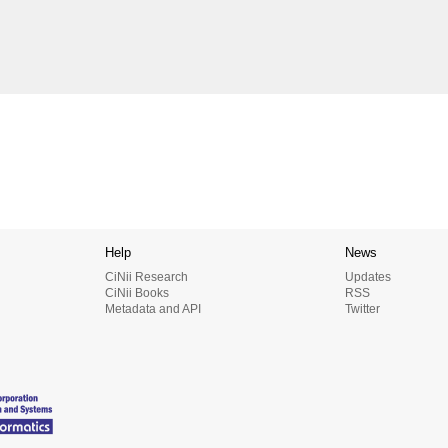
Help
News
CiNii Research
Updates
CiNii Books
RSS
Metadata and API
Twitter