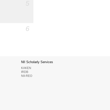
5
6
NII Scholarly Services
KAKEN
IRDB
NII-REO