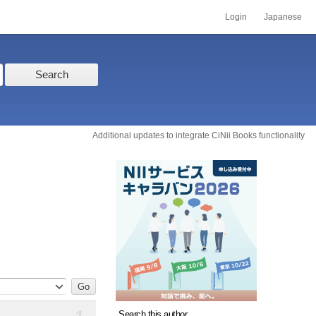
Login
Japanese
Search
Additional updates to integrate CiNii Books functionality
Search this author