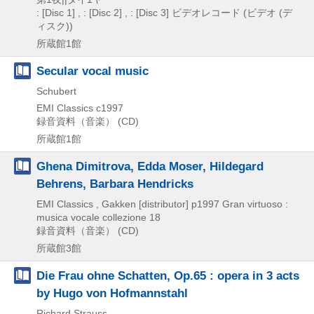
: [Disc 1] , : [Disc 2] , : [Disc 3]
ビデオレコード (ビデオ (デ
ィスク))
所蔵館1館
Secular vocal music
Schubert
EMI Classics
c1997
録音資料（音楽） (CD)
所蔵館1館
Ghena Dimitrova, Edda Moser, Hildegard
Behrens, Barbara Hendricks
EMI Classics , Gakken [distributor]
p1997
Gran virtuoso :
musica vocale collezione 18
録音資料（音楽） (CD)
所蔵館3館
Die Frau ohne Schatten, Op.65 : opera in 3 acts
by Hugo von Hofmannstahl
Richard Strauss