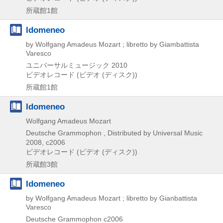
所蔵館1館
Idomeneo
by Wolfgang Amadeus Mozart ; libretto by Giambattista
Varesco
ユニバーサルミュージック
2010
ビデオレコード (ビデオ (ディスク))
所蔵館1館
Idomeneo
Wolfgang Amadeus Mozart
Deutsche Grammophon , Distributed by Universal Music
2008, c2006
ビデオレコード (ビデオ (ディスク))
所蔵館3館
Idomeneo
by Wolfgang Amadeus Mozart ; libretto by Gianbattista
Varesco
Deutsche Grammophon
c2006