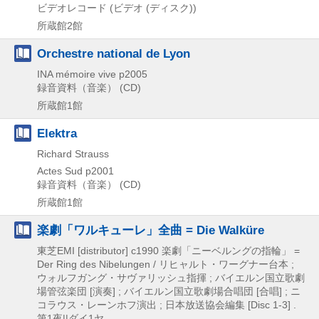
ビデオレコード (ビデオ (ディスク))
所蔵館2館
Orchestre national de Lyon
INA mémoire vive
p2005
録音資料（音楽） (CD)
所蔵館1館
Elektra
Richard Strauss
Actes Sud
p2001
録音資料（音楽） (CD)
所蔵館1館
楽劇「ワルキューレ」全曲 = Die Walküre
東芝EMI [distributor]
c1990
楽劇「ニーベルングの指輪」 =
Der Ring des Nibelungen / リヒャルト・ワーグナー台本 ;
ウォルフガング・サヴァリッシュ指揮 ; バイエルン国立歌劇
場管弦楽団 [演奏] ; バイエルン国立歌劇場合唱団 [合唱] ; ニ
コラウス・レーンホフ演出 ; 日本放送協会編集 [Disc 1-3] .
第1夜||ダイ1ヤ