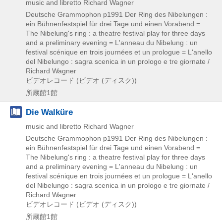
music and libretto Richard Wagner
Deutsche Grammophon
p1991
Der Ring des Nibelungen :
ein Bühnenfestspiel für drei Tage und einen Vorabend =
The Nibelung's ring : a theatre festival play for three days
and a preliminary evening = L'anneau du Nibelung : un
festival scénique en trois journées et un prologue = L'anello
del Nibelungo : sagra scenica in un prologo e tre giornate /
Richard Wagner
ビデオレコード (ビデオ (ディスク))
所蔵館1館
Die Walküre
music and libretto Richard Wagner
Deutsche Grammophon
p1991
Der Ring des Nibelungen :
ein Bühnenfestspiel für drei Tage und einen Vorabend =
The Nibelung's ring : a theatre festival play for three days
and a preliminary evening = L'anneau du Nibelung : un
festival scénique en trois journées et un prologue = L'anello
del Nibelungo : sagra scenica in un prologo e tre giornate /
Richard Wagner
ビデオレコード (ビデオ (ディスク))
所蔵館1館