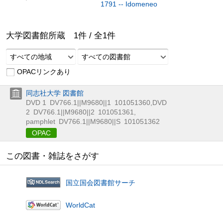
1791 -- Idomeneo
大学図書館所蔵
1
件 /
全
1
件
すべての地域
すべての図書館
OPACリンクあり
同志社大学 図書館
DVD 1
DV766.1||M9680||1
101051360
,
DVD
2
DV766.1||M9680||2
101051361
,
pamphlet
DV766.1||M9680||S
101051362
OPAC
この図書・雑誌をさがす
国立国会図書館サーチ
WorldCat