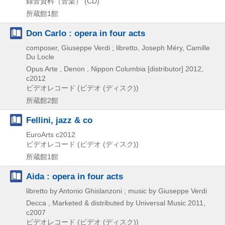
録音資料（音楽） (CD)
所蔵館1館
Don Carlo : opera in four acts
composer, Giuseppe Verdi ; libretto, Joseph Méry, Camille
Du Locle
Opus Arte , Denon , Nippon Columbia [distributor]
2012,
c2012
ビデオレコード (ビデオ (ディスク))
所蔵館2館
Fellini, jazz & co
EuroArts
c2012
ビデオレコード (ビデオ (ディスク))
所蔵館1館
Aida : opera in four acts
libretto by Antonio Ghislanzoni ; music by Giuseppe Verdi
Decca , Marketed & distributed by Universal Music
2011,
c2007
ビデオレコード (ビデオ (ディスク))