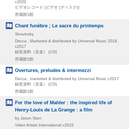
c2020
ビデオレコード (ビデオ (ディスク))
所蔵館1館
Chant funèbre ; Le sacre du printemps
Stravinsky
Decca , Marketed & distributed by Universal Music
2018,
c2017
録音資料（音楽） (CD)
所蔵館1館
Overtures, preludes & intermezzi
Decca , marketed & distributed by Universal Music
c2017
録音資料（音楽） (CD)
所蔵館1館
For the love of Mahler : the inspired life of
Henry-Louis de La Grange : a film
by Jason Starr
Video Artists International
c2015