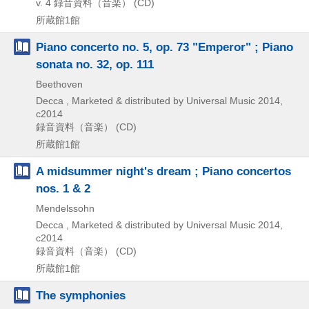
v. 4
録音資料（音楽） (CD)
所蔵館1館
Piano concerto no. 5, op. 73 "Emperor" ; Piano
sonata no. 32, op. 111
Beethoven
Decca , Marketed & distributed by Universal Music
2014,
c2014
録音資料（音楽） (CD)
所蔵館1館
A midsummer night's dream ; Piano concertos
nos. 1 & 2
Mendelssohn
Decca , Marketed & distributed by Universal Music
2014,
c2014
録音資料（音楽） (CD)
所蔵館1館
The symphonies