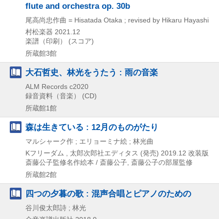
flute and orchestra op. 30b
尾高尚忠作曲 = Hisatada Otaka ; revised by Hikaru Hayashi
村松楽器
2021.12
楽譜（印刷） (スコア)
所蔵館3館
大石哲史、林光をうたう : 雨の音楽
ALM Records
c2020
録音資料（音楽） (CD)
所蔵館1館
森は生きている : 12月のものがたり
マルシャーク作 ; エリョーミナ絵 ; 林光曲
Kフリーダム , 太郎次郎社エディタス (発売)
2019.12
改装版
斎藤公子監修名作絵本 / 斎藤公子,
斎藤公子の部屋監修
所蔵館2館
四つの夕暮の歌 : 混声合唱とピアノのための
谷川俊太郎詩 ; 林光