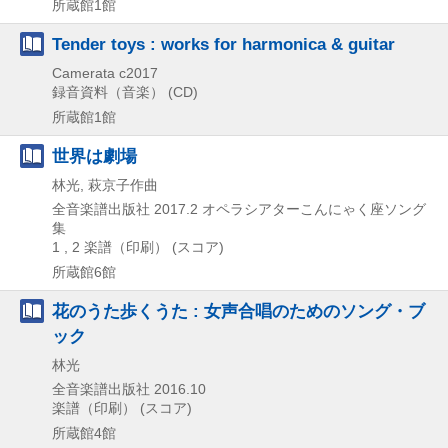
所蔵館1館
Tender toys : works for harmonica & guitar
Camerata
c2017
録音資料（音楽） (CD)
所蔵館1館
世界は劇場
林光, 萩京子作曲
全音楽譜出版社
2017.2
オペラシアターこんにゃく座ソング
集
1 , 2
楽譜（印刷） (スコア)
所蔵館6館
花のうた歩くうた : 女声合唱のためのソング・ブ
ック
林光
全音楽譜出版社
2016.10
楽譜（印刷） (スコア)
所蔵館4館