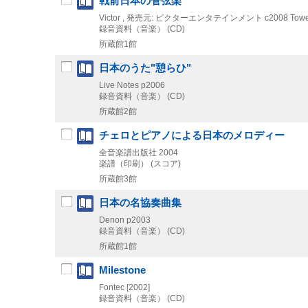
戦前日本の管弦楽
Victor , 発売元: ビクターエンタテインメント
c2008
Towe
録音資料（音楽） (CD)
所蔵館1館
日本のうた"憩らひ"
Live Notes
p2006
録音資料（音楽） (CD)
所蔵館2館
チェロとピアノによる日本のメロディー
全音楽譜出版社
2004
楽譜（印刷） (スコア)
所蔵館3館
日本の名協奏曲集
Denon
p2003
録音資料（音楽） (CD)
所蔵館1館
Milestone
Fontec
[2002]
録音資料（音楽） (CD)