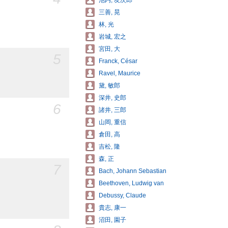
池内, 友次郎
三善, 晃
林, 光
岩城, 宏之
宮田, 大
5
Franck, César
Ravel, Maurice
黛, 敏郎
深井, 史郎
6
諸井, 三郎
山岡, 重信
倉田, 高
吉松, 隆
森, 正
7
Bach, Johann Sebastian
Beethoven, Ludwig van
Debussy, Claude
貴志, 康一
沼田, 園子