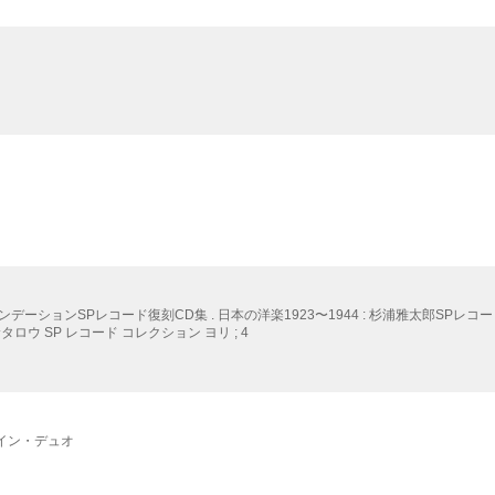
ーションSPレコード復刻CD集 . 日本の洋楽1923〜1944 : 杉浦雅太郎SPレコ
マサタロウ SP レコード コレクション ヨリ ; 4
ファイン・デュオ