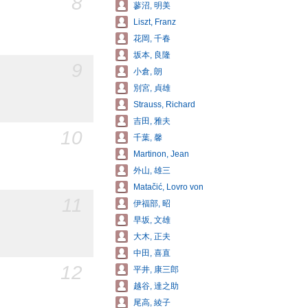
8
蓼沼, 明美
Liszt, Franz
花岡, 千春
坂本, 良隆
9
小倉, 朗
別宮, 貞雄
Strauss, Richard
吉田, 雅夫
10
千葉, 馨
Martinon, Jean
外山, 雄三
Matačić, Lovro von
11
伊福部, 昭
早坂, 文雄
大木, 正夫
中田, 喜直
12
平井, 康三郎
越谷, 達之助
尾高, 綾子