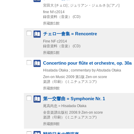
宮田大 [チェロ] ; ジュリアン・ジェルネ [ピアノ]
fine Nf
c2014
録音資料（音楽） (CD)
所蔵館1館
チェロ一會集 = Rencontre
Fine NF
c2014
録音資料（音楽） (CD)
所蔵館1館
Concertino pour flûte et orchestre, op. 30a
Hisatada Otaka ; commentary by Atsutada Otaka
Zen-on Music
2009
第1版
Zen-on score
楽譜（印刷） (ミニチュアスコア)
所蔵館8館
第一交響曲 = Symphonie Nr. 1
尾高尚忠 = Hisatada Otaka
全音楽譜出版社
2008.9
Zen-on score
楽譜（印刷） (ミニチュアスコア)
所蔵館8館