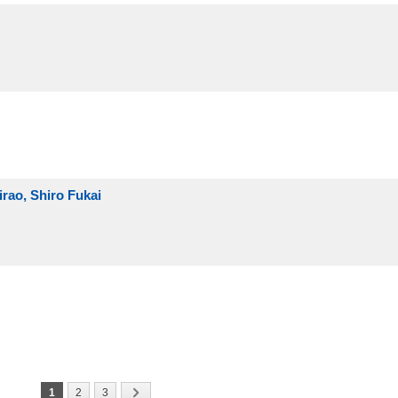
rao, Shiro Fukai
1
2
3