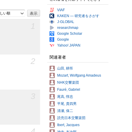
VIAF
しい順
KAKEN — 研究者をさがす
J-GLOBAL
1
researchmap
Google Scholar
Google
Yahoo! JAPAN
関連著者
2
山田, 耕筰
Mozart, Wolfgang Amadeus
NHK交響楽団
Fauré, Gabriel
3
尾高, 惇忠
平尾, 貴四男
清瀬, 保二
読売日本交響楽団
Ibert, Jacques
4