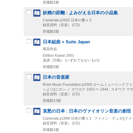
所蔵館1館
妖精の距離 : よみがえる日本の小品集
Camerata
p2002
日本の響 v. 3
録音資料（音楽） (CD)
所蔵館2館
日本組曲 = Suite Japan
尾高尚忠
Edition Kawai
2001
楽譜（印刷） (いずれでもないもの)
所蔵館2館
日本の音楽家
Rolm Music Foundation
p2000
ロームミュージックファンデ
ンより||ニホン ノ ヨウガク 1923 〜 1944 : スギウラ 
録音資料（音楽） (CD)
所蔵館15館
哀愁の日本 : 日本のヴァイオリン音楽の創世
Camerata
p1998
日本の響 v. 2 . ファイン・デュオ||
録音資料（音楽） (CD)
所蔵館1館