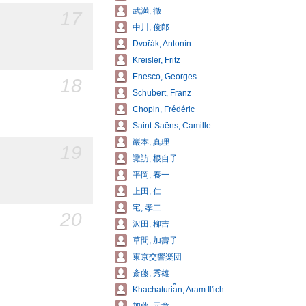
武満, 徹
17
中川, 俊郎
Dvořák, Antonín
Kreisler, Fritz
Enesco, Georges
18
Schubert, Franz
Chopin, Frédéric
Saint-Saëns, Camille
巖本, 真理
19
諏訪, 根自子
平岡, 養一
上田, 仁
宅, 孝二
20
沢田, 柳吉
草間, 加壽子
東京交響楽団
斎藤, 秀雄
Khachaturi︠a︡n, Aram Ilʹich