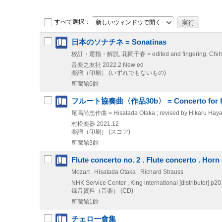
すべて選択：
新しいウィンドウで開く
日本のソナチネ = Sonatinas
校訂・運指・解説, 花岡千春 = edited and fingering, Chih
音楽之友社
2022.2
New ed
楽譜（印刷） (いずれでもないもの)
所蔵館6館
フルート協奏曲〈作品30b〉 = Concerto for flute
尾高尚忠作曲 = Hisatada Otaka ; revised by Hikaru Haya
村松楽器
2021.12
楽譜（印刷） (スコア)
所蔵館3館
Flute concerto no. 2 . Flute concerto . Horn
Mozart . Hisatada Otaka . Richard Strauss
NHK Service Center , King international [distributor]
p20
録音資料（音楽） (CD)
所蔵館1館
チェロ一會集