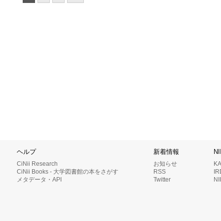
ヘルプ
新着情報
N
CiNii Research
お知らせ
K
CiNii Books - 大学図書館の本をさがす
RSS
I
メタデータ・API
Twitter
N