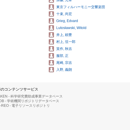
加藤, 元章
東京フィルハーモニー交響楽団
十束, 尚宏
Grieg, Edvard
Lutosławski, Witold
井上, 頼豊
村上, 弦一郎
箕作, 秋吉
服部, 正
尾崎, 宗吉
入野, 義朗
IIのコンテンツサービス
AKEN - 科学研究費助成事業データベース
RDB - 学術機関リポジトリデータベース
II-REO - 電子リソースリポジトリ