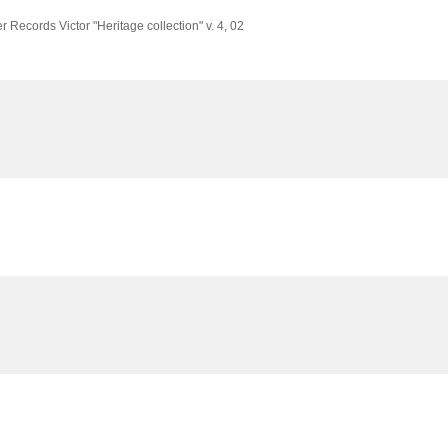
r Records Victor "Heritage collection" v. 4,
02