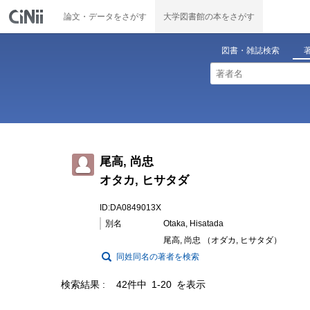
論文・データをさがす
大学図書館の本をさがす
図書・雑誌検索
尾高, 尚忠
オタカ, ヒサタダ
ID:DA0849013X
別名
Otaka, Hisatada
尾高, 尚忠 （オダカ, ヒサタダ）
同姓同名の著者を検索
検索結果
42件中 1-20 を表示