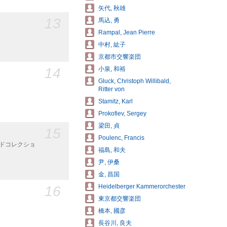
矢代, 秋雄
13
馬込, 勇
Rampal, Jean Pierre
中村, 紘子
京都市交響楽団
14
小泉, 和裕
Gluck, Christoph Willibald,
Ritter von
Stamitz, Karl
Prokofiev, Sergey
梁田, 貞
15
Poulenc, Francis
ードコレクショ
福島, 和夫
尹, 伊桑
金, 昌国
16
Heidelberger Kammerorchester
東京都交響楽団
橋本, 國彦
長谷川, 良夫