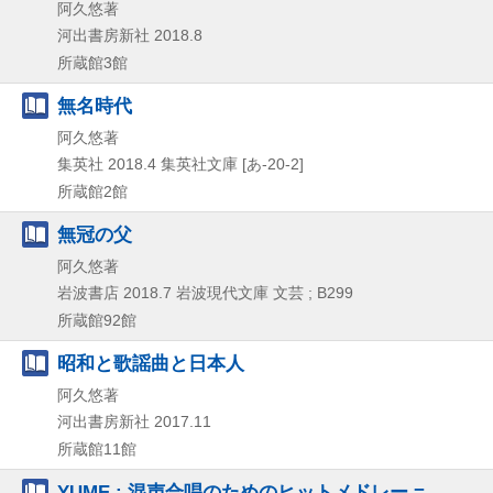
阿久悠著
河出書房新社
2018.8
所蔵館3館
無名時代
阿久悠著
集英社
2018.4
集英社文庫 [あ-20-2]
所蔵館2館
無冠の父
阿久悠著
岩波書店
2018.7
岩波現代文庫 文芸 ; B299
所蔵館92館
昭和と歌謡曲と日本人
阿久悠著
河出書房新社
2017.11
所蔵館11館
YUME : 混声合唱のためのヒットメドレー =