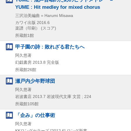
YUME : Hit medley for mixed chorus
三沢治美編曲 = Harumi Misawa
カワイ出版
2016.6
楽譜（印刷） (スコア)
所蔵館1館
甲子園の詩 : 敗れざる君たちへ
阿久悠著
幻戯書房
2013.8
完全版
所蔵館26館
瀬戸内少年野球団
阿久悠著
岩波書店
2013.7
岩波現代文庫 文芸 ; 224
所蔵館105館
「企み」の仕事術
阿久悠著
KKロングセラーズ
[2012.6]
ロング新書