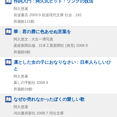
作詞入門 : 阿久式ヒット・ソングの技法
阿久悠著
岩波書店
2009.9
岩波現代文庫 社会 ; 192
所蔵館115館
華 : 君の唇に色あせぬ言葉を
阿久悠文 ; 大出一博写真
産経新聞出版 , 日本工業新聞社 (発売)
2008.9
所蔵館4館
凛とした女の子におなりなさい : 日本人らしいひ
と
阿久悠著
暮しの手帖社
2008.9
所蔵館28館
なぜか売れなかったぼくの愛しい歌
阿久悠著
河出書房新社
2008.7
河出文庫