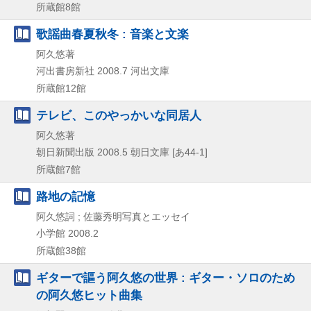
所蔵館8館
歌謡曲春夏秋冬 : 音楽と文楽
阿久悠著
河出書房新社
2008.7
河出文庫
所蔵館12館
テレビ、このやっかいな同居人
阿久悠著
朝日新聞出版
2008.5
朝日文庫 [あ44-1]
所蔵館7館
路地の記憶
阿久悠詞 ; 佐藤秀明写真とエッセイ
小学館
2008.2
所蔵館38館
ギターで謳う阿久悠の世界 : ギター・ソロのため
の阿久悠ヒット曲集