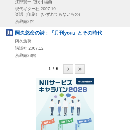
江部賢一 [ほか] 編曲
現代ギター社
2007.10
楽譜（印刷） (いずれでもないもの)
所蔵館3館
阿久悠命の詩 : 『月刊you』とその時代
阿久悠著
講談社
2007.12
所蔵館28館
1 / 6