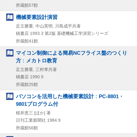
所蔵館57館
機械要素設計演習
足立勝重, 中山英明, 川島成平共著
槙書店
1993.3
第2版
基礎機械工学演習シリーズ
所蔵館41館
マイコン制御による簡易NCフライス盤のつくり
方 : メカトロ教育
足立勝重, 三村孝共著
槇書店
1990.9
所蔵館25館
パソコンを活用した機械要素設計 : PC-8801・
9801プログラム付
桜井恵三 [ほか] 著
日刊工業新聞社
1984.9
所蔵館56館