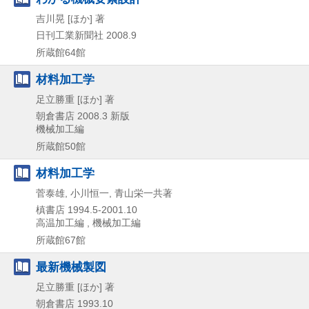
吉川晃 [ほか] 著
日刊工業新聞社
2008.9
所蔵館64館
材料加工学
足立勝重 [ほか] 著
朝倉書店
2008.3
新版
機械加工編
所蔵館50館
材料加工学
菅泰雄, 小川恒一, 青山栄一共著
槙書店
1994.5-2001.10
高温加工編 , 機械加工編
所蔵館67館
最新機械製図
足立勝重 [ほか] 著
朝倉書店
1993.10