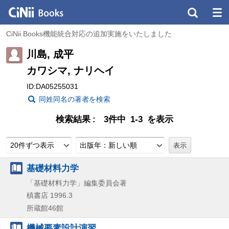
CiNii Books機能統合対応の追加実施をいたしました
川島, 成平
カワシマ, ナリヘイ
ID:DA05255031
同姓同名の著者を検索
検索結果
3件中 1-3 を表示
20件ずつ表示
出版年：新しい順
基礎材料力学
「基礎材料力学」編集委員会著
槙書店
1996.3
所蔵館46館
機械要素設計演習