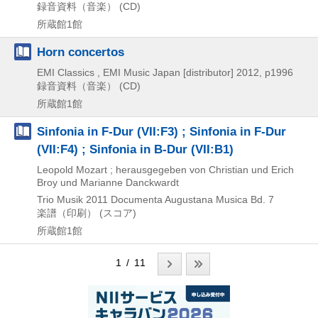
録音資料（音楽） (CD)
所蔵館1館
Horn concertos
EMI Classics , EMI Music Japan [distributor]
2012, p1996
録音資料（音楽） (CD)
所蔵館1館
Sinfonia in F-Dur (VII:F3) ; Sinfonia in F-Dur
(VII:F4) ; Sinfonia in B-Dur (VII:B1)
Leopold Mozart ; herausgegeben von Christian und Erich
Broy und Marianne Danckwardt
Trio Musik
2011
Documenta Augustana Musica Bd. 7
楽譜（印刷） (スコア)
所蔵館1館
1 / 11