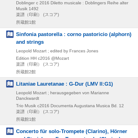
Doblinger
c 2016
Diletto musicale : Doblingers Reihe alter
Musik 1492
楽譜（印刷） (スコア)
所蔵館1館
Sinfonia pastorella : corno pastoricio (alphorn)
and strings
Leopold Mozart ; edited by Frances Jones
Edition HH
c2016
@Mozart
楽譜（印刷） (スコア)
所蔵館2館
Litaniae Lauretanae : G-Dur (LMV II:G1)
Leopold Mozart ; herausgegeben von Marianne
Danckwardt
Trio Musik
c2016
Documenta Augustana Musica Bd. 12
楽譜（印刷） (スコア)
所蔵館1館
Concerto für solo-Trompete (Clarino), Hörner