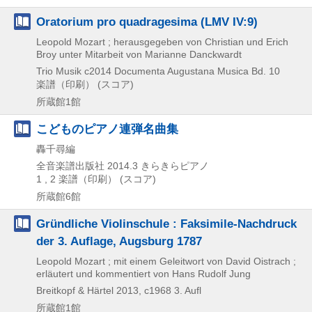
Oratorium pro quadragesima (LMV IV:9)
Leopold Mozart ; herausgegeben von Christian und Erich
Broy unter Mitarbeit von Marianne Danckwardt
Trio Musik
c2014
Documenta Augustana Musica Bd. 10
楽譜（印刷） (スコア)
所蔵館1館
こどものピアノ連弾名曲集
轟千尋編
全音楽譜出版社
2014.3
きらきらピアノ
1 , 2
楽譜（印刷） (スコア)
所蔵館6館
Gründliche Violinschule : Faksimile-Nachdruck
der 3. Auflage, Augsburg 1787
Leopold Mozart ; mit einem Geleitwort von David Oistrach ;
erläutert und kommentiert von Hans Rudolf Jung
Breitkopf & Härtel
2013, c1968
3. Aufl
所蔵館1館