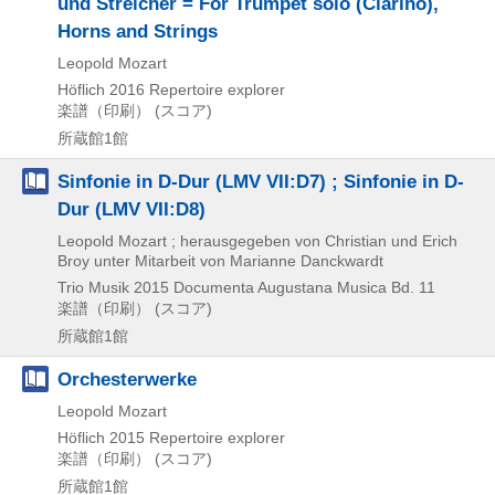
und Streicher = For Trumpet solo (Clarino),
Horns and Strings
Leopold Mozart
Höflich
2016
Repertoire explorer
楽譜（印刷） (スコア)
所蔵館1館
Sinfonie in D-Dur (LMV VII:D7) ; Sinfonie in D-
Dur (LMV VII:D8)
Leopold Mozart ; herausgegeben von Christian und Erich
Broy unter Mitarbeit von Marianne Danckwardt
Trio Musik
2015
Documenta Augustana Musica Bd. 11
楽譜（印刷） (スコア)
所蔵館1館
Orchesterwerke
Leopold Mozart
Höflich
2015
Repertoire explorer
楽譜（印刷） (スコア)
所蔵館1館