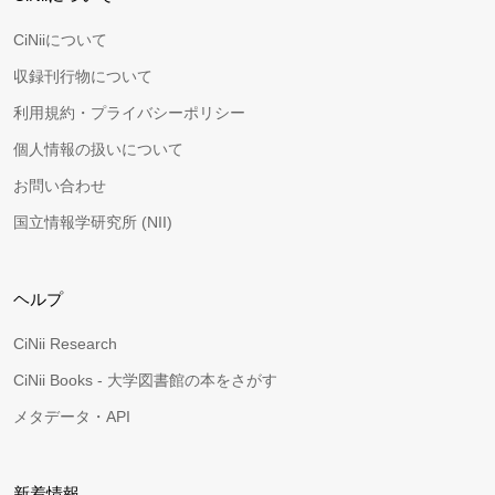
CiNiiについて
収録刊行物について
利用規約・プライバシーポリシー
個人情報の扱いについて
お問い合わせ
国立情報学研究所 (NII)
ヘルプ
CiNii Research
CiNii Books - 大学図書館の本をさがす
メタデータ・API
新着情報