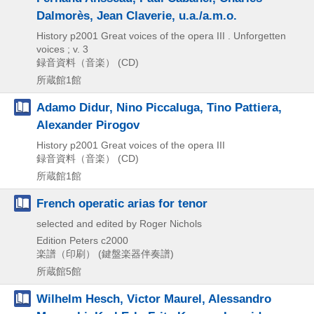
Dalmorès, Jean Claverie, u.a./a.m.o.
History
p2001
Great voices of the opera III . Unforgetten
voices ; v. 3
録音資料（音楽） (CD)
所蔵館1館
Adamo Didur, Nino Piccaluga, Tino Pattiera,
Alexander Pirogov
History
p2001
Great voices of the opera III
録音資料（音楽） (CD)
所蔵館1館
French operatic arias for tenor
selected and edited by Roger Nichols
Edition Peters
c2000
楽譜（印刷） (鍵盤楽器伴奏譜)
所蔵館5館
Wilhelm Hesch, Victor Maurel, Alessandro