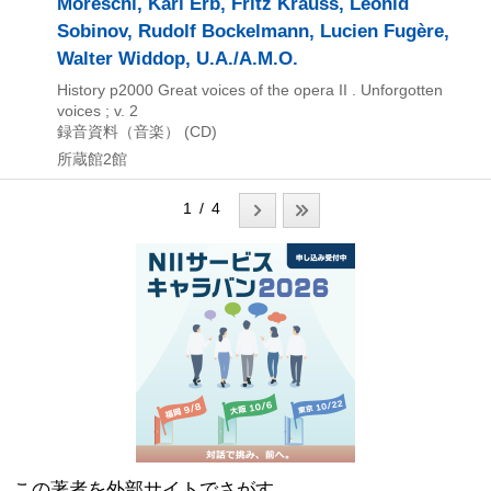
Moreschi, Karl Erb, Fritz Krauss, Leonid
Sobinov, Rudolf Bockelmann, Lucien Fugère,
Walter Widdop, U.A./A.M.O.
History
p2000
Great voices of the opera II . Unforgotten
voices ; v. 2
録音資料（音楽） (CD)
所蔵館2館
1 / 4
この著者を外部サイトでさがす