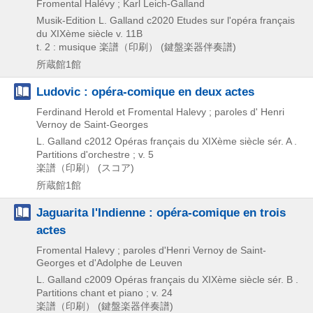
Fromental Halévy ; Karl Leich-Galland
Musik-Edition L. Galland
c2020
Etudes sur l'opéra français
du XIXème siècle v. 11B
t. 2 : musique
楽譜（印刷） (鍵盤楽器伴奏譜)
所蔵館1館
Ludovic : opéra-comique en deux actes
Ferdinand Herold et Fromental Halevy ; paroles d' Henri
Vernoy de Saint-Georges
L. Galland
c2012
Opéras français du XIXème siècle sér. A .
Partitions d'orchestre ; v. 5
楽譜（印刷） (スコア)
所蔵館1館
Jaguarita l'Indienne : opéra-comique en trois
actes
Fromental Halevy ; paroles d'Henri Vernoy de Saint-
Georges et d'Adolphe de Leuven
L. Galland
c2009
Opéras français du XIXème siècle sér. B .
Partitions chant et piano ; v. 24
楽譜（印刷） (鍵盤楽器伴奏譜)