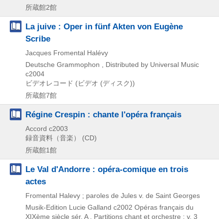
所蔵館2館
La juive : Oper in fünf Akten von Eugène
Scribe
Jacques Fromental Halévy
Deutsche Grammophon , Distributed by Universal Music
c2004
ビデオレコード (ビデオ (ディスク))
所蔵館7館
Régine Crespin : chante l'opéra français
Accord
c2003
録音資料（音楽） (CD)
所蔵館1館
Le Val d'Andorre : opéra-comique en trois
actes
Fromental Halevy ; paroles de Jules v. de Saint Georges
Musik-Edition Lucie Galland
c2002
Opéras français du
XIXème siècle sér. A . Partitions chant et orchestre ; v. 3