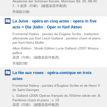
Akademie der Schönen Künste,
München Bd. 20,
IIB-IIC
2 , 3
楽譜（印刷） (鍵盤楽器伴奏譜)
所蔵館10館
La Juive : opéra en cinq actes : opera in five
acts = Die Jüdin : Oper in fünf Akten
Fromental Halévy ; paroles de Eugène Scribe ; traduction
allemande par Karl Leich-Galland ; partition chant et piano
par Karl-Heinz Müller
Alkor-Edition , Musik-Edition Lucie Galland
c2007
Musica
gallica
楽譜（印刷） (鍵盤楽器伴奏譜)
所蔵館3館
La fée aux roses : opéra-comique en trois
actes
Fromental Halevy ; paroles d'Eugène Scribe et de Henri V.
de Saint-Georges
L. Galland
c2005
Opéras français du XIXème siècle sér. B .
Partitions chant et piano ; v. 19
楽譜（印刷） (鍵盤楽器伴奏譜)