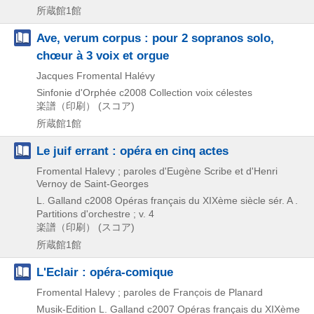
所蔵館1館
Ave, verum corpus : pour 2 sopranos solo,
chœur à 3 voix et orgue
Jacques Fromental Halévy
Sinfonie d'Orphée
c2008
Collection voix célestes
楽譜（印刷） (スコア)
所蔵館1館
Le juif errant : opéra en cinq actes
Fromental Halevy ; paroles d'Eugène Scribe et d'Henri
Vernoy de Saint-Georges
L. Galland
c2008
Opéras français du XIXème siècle sér. A .
Partitions d'orchestre ; v. 4
楽譜（印刷） (スコア)
所蔵館1館
L'Eclair : opéra-comique
Fromental Halevy ; paroles de Franc̦ois de Planard
Musik-Edition L. Galland
c2007
Opéras français du XIXème