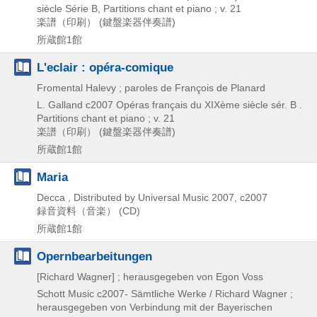
siècle Série B,
Partitions chant et piano ; v. 21
楽譜（印刷） (鍵盤楽器伴奏譜)
所蔵館1館
L'eclair : opéra-comique
Fromental Halevy ; paroles de François de Planard
L. Galland
c2007
Opéras français du XIXème siècle sér. B .
Partitions chant et piano ; v. 21
楽譜（印刷） (鍵盤楽器伴奏譜)
所蔵館1館
Maria
Decca , Distributed by Universal Music
2007, c2007
録音資料（音楽） (CD)
所蔵館1館
Opernbearbeitungen
[Richard Wagner] ; herausgegeben von Egon Voss
Schott Music
c2007-
Sämtliche Werke / Richard Wagner ;
herausgegeben von Verbindung mit der Bayerischen