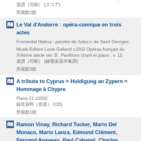
楽譜（印刷） (スコア)
所蔵館1館
Le Val d'Andorre : opéra-comique en trois
actes
Fromental Halevy ; paroles de Jules v. de Saint Georges
Musik-Edition Lucie Galland
c2002
Opéras français du
XIXème siècle sér. B . Partitions chant et piano ; v. 15
楽譜（印刷） (鍵盤楽器伴奏譜)
所蔵館3館
A tribute to Cyprus = Huldigung an Zypern =
Hommage à Chypre
Piano 21
c2002
録音資料（音楽） (CD)
所蔵館1館
Ramon Vinay, Richard Tucker, Mario Del
Monaco, Mario Lanza, Edmond Clément,
Fernand Ansseau, Paul Cabanel, Charles