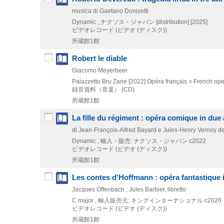
musica di Gaetano Donizetti
Dynamic , ナクソス・ジャパン [distribution]
[2025]
ビデオレコード (ビデオ (ディスク))
所蔵館1館
Robert le diable
Giacomo Meyerbeer
Palazzetto Bru Zane
[2022]
Opéra français = French op
録音資料（音楽） (CD)
所蔵館1館
La fille du régiment : opéra comique in due a
di Jean-François-Alfred Bayard e Jules-Henry Vernoy de
Dynamic , 輸入・販売: ナクソス・ジャパン
c2022
ビデオレコード (ビデオ (ディスク))
所蔵館1館
Les contes d'Hoffmann : opéra fantastique i
Jacques Offenbach ; Jules Barbier, libretto
C major , 輸入販売元: キングインターナショナル
c2020
ビデオレコード (ビデオ (ディスク))
所蔵館1館