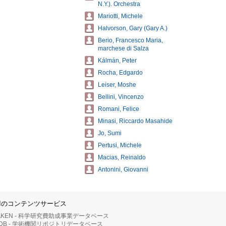
N.Y.). Orchestra
Mariotti, Michele
Halvorson, Gary (Gary A.)
Berio, Francesco Maria,
marchese di Salza
Kálmán, Peter
Rocha, Edgardo
Leiser, Moshe
Bellini, Vincenzo
Romani, Felice
Minasi, Riccardo Masahide
Jo, Sumi
Pertusi, Michele
Macias, Reinaldo
Antonini, Giovanni
IIのコンテンツサービス
AKEN - 科学研究費助成事業データベース
RDB - 学術機関リポジトリデータベース