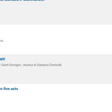
era
tti
 Saint-Georges ; musica di Gaetano Donizetti
n five acts