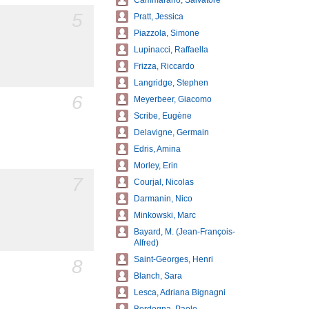
Cammarano, Salvatore
5
Pratt, Jessica
Piazzola, Simone
Lupinacci, Raffaella
Frizza, Riccardo
Langridge, Stephen
6
Meyerbeer, Giacomo
Scribe, Eugène
Delavigne, Germain
Edris, Amina
Morley, Erin
7
Courjal, Nicolas
Darmanin, Nico
Minkowski, Marc
Bayard, M. (Jean-François-
Alfred)
Saint-Georges, Henri
8
Blanch, Sara
Lesca, Adriana Bignagni