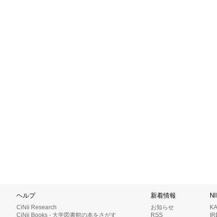
ヘルプ
新着情報
N
CiNii Research
お知らせ
K
CiNii Books - 大学図書館の本をさがす
RSS
I