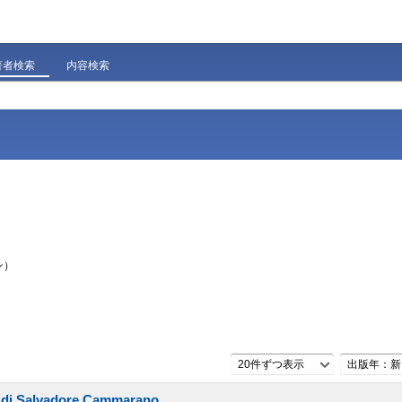
著者検索
内容検索
ン）
20件ずつ表示
出版年：新
tti di Salvadore Cammarano