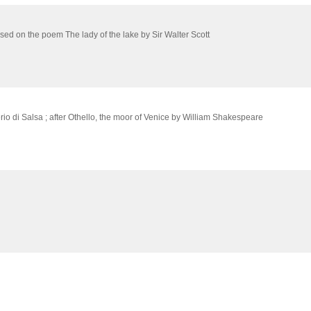
sed on the poem The lady of the lake by Sir Walter Scott
rio di Salsa ; after Othello, the moor of Venice by William Shakespeare