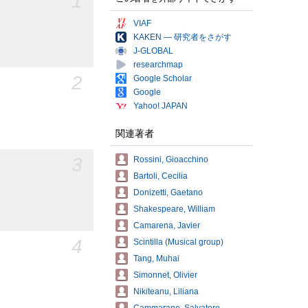
1
VIAF
KAKEN — 研究者をさがす
J-GLOBAL
researchmap
2
Google Scholar
Google
Yahoo! JAPAN
関連著者
3
Rossini, Gioacchino
Bartoli, Cecilia
Donizetti, Gaetano
Shakespeare, William
Camarena, Javier
4
Scintilla (Musical group)
Tang, Muhai
Simonnet, Olivier
Nikiteanu, Liliana