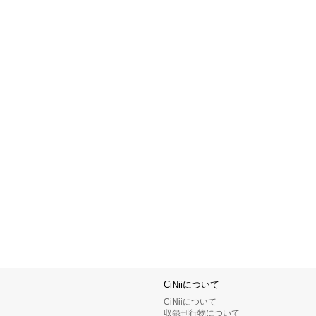
CiNiiについて
CiNiiについて
収録刊行物について