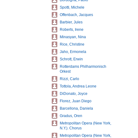
Bordogna, Paolo
Spotti, Michele
Offenbach, Jacques
Barbier, Jules
Roberts, Irene
Minasyan, Nina
Rice, Christine
Jaho, Ermonela
Schrott, Erwin
Rotterdams Philharmonisch
Orkest
Rizzi, Carlo
Tottola, Andrea Leone
DiDonato, Joyce
Florez, Juan Diego
Barcellona, Daniela
Gradus, Oren
Metropolitan Opera (New York,
N.Y.). Chorus
Metropolitan Opera (New York,