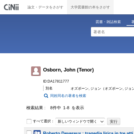
論文・データをさがす
大学図書館の本をさがす
図書・雑誌検索
Osborn, John (Tenor)
ID:DA17811777
別名
オズボーン, ジョン（オズボーン, ジョ
同姓同名の著者を検索
検索結果
8件中 1-8 を表示
すべて選択：
新しいウィンドウで開く
Roberto Devereux : tragedia lirica in tre a