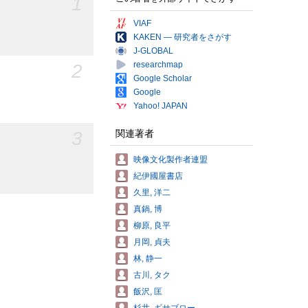
1
VIAF
KAKEN — 研究者をさがす
J-GLOBAL
2
researchmap
Google Scholar
Google
Yahoo! JAPAN
3
関連著者
映像文化製作者連盟
紀伊國屋書店
久里, 洋二
真鍋, 博
柳原, 良平
月岡, 貞夫
林, 静一
古川, タク
飯沢, 匡