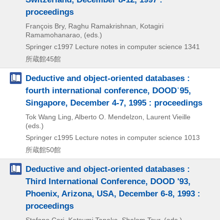
proceedings
François Bry, Raghu Ramakrishnan, Kotagiri
Ramamohanarao, (eds.)
Springer
c1997
Lecture notes in computer science 1341
所蔵館45館
Deductive and object-oriented databases :
fourth international conference, DOODʾ95,
Singapore, December 4-7, 1995 : proceedings
Tok Wang Ling, Alberto O. Mendelzon, Laurent Vieille
(eds.)
Springer
c1995
Lecture notes in computer science 1013
所蔵館50館
Deductive and object-oriented databases :
Third International Conference, DOOD '93,
Phoenix, Arizona, USA, December 6-8, 1993 :
proceedings
Stefano Ceri, Katsumi Tanaka, Shalom Tsur, (eds.)