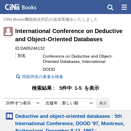
CiNii Books機能統合対応の追加実施をいたしました
International Conference on Deductive
and Object-Oriented Databases
ID:DA05246132
別名
Conference on Deductive and Object-
Oriented Databases, International
DOOD
同姓同名の著者を検索
検索結果
5件中 1-5 を表示
20件ずつ表示
出版年：新しい順
Deductive and object-oriented databases : 5th
International Conference, DOOD '97, Montreux,
Switzerland, December 8-12, 1997 :