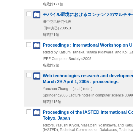
所蔵館171館
モバイル環境におけるコンテンツのマルチモ
田中克己研究代表
[田中克己]
2005.3
所蔵館1館
Proceedings : International Workshop on U
edited by Katsumi Tanaka, Yutaka Kidawara, and Koji Zett
IEEE Computer Society
c2005
所蔵館2館
Web technologies research and development
March 29-April 1, 2005 : proceedings
Yanchun Zhang ... [et al.] (eds.)
Springer
c2005
Lecture notes in computer science 3399
所蔵館15館
Proceedings of the IASTED International C
Tokyo, Japan
editors, Yasushi Kiyoki, Masatoshi Yoshikawa, and Kats
(IASTED), Technical Committee on Databases, Technica