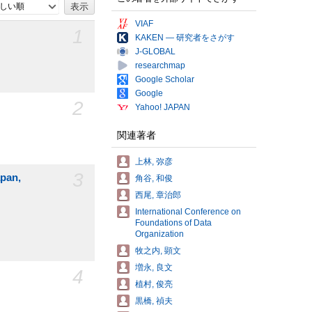
しい順
VIAF
1
KAKEN — 研究者をさがす
J-GLOBAL
researchmap
Google Scholar
Google
2
Yahoo! JAPAN
関連著者
上林, 弥彦
3
apan,
角谷, 和俊
西尾, 章治郎
International Conference on
Foundations of Data
Organization
牧之内, 顕文
増永, 良文
4
植村, 俊亮
黒橋, 禎夫