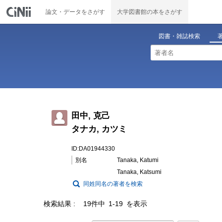
論文・データをさがす
大学図書館の本をさがす
図書・雑誌検索
田中, 克己
タナカ, カツミ
ID:DA01944330
別名
Tanaka, Katumi
Tanaka, Katsumi
同姓同名の著者を検索
検索結果
19件中 1-19 を表示