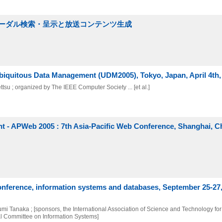
ーダル検索・呈示と放送コンテンツ生成
biquitous Data Management (UDM2005), Tokyo, Japan, April 4th,
su ; organized by The IEEE Computer Society ... [et al.]
 - APWeb 2005 : 7th Asia-Pacific Web Conference, Shanghai, C
onference, information systems and databases, September 25-27,
umi Tanaka ; [sponsors, the International Association of Science and Technology f
l Committee on Information Systems]