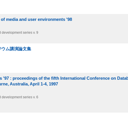
 of media and user environments '98
development series v. 9
ジウム講演論文集
 '97 : proceedings of the fifth International Conference on Data
e, Australia, April 1-4, 1997
development series v. 6