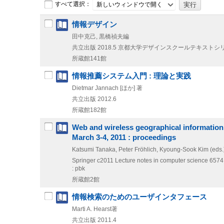
すべて選択：
新しいウィンドウで開く
情報デザイン
田中克己, 黒橋禎夫編
共立出版
2018.5
京都大学デザインスクールテキストシリーズ = Kyoto 
所蔵館141館
情報推薦システム入門 : 理論と実践
Dietmar Jannach [ほか] 著
共立出版
2012.6
所蔵館182館
Web and wireless geographical information
March 3-4, 2011 : proceedings
Katsumi Tanaka, Peter Fröhlich, Kyoung-Sook Kim (eds.
Springer
c2011
Lecture notes in computer science 6574
: pbk
所蔵館2館
情報検索のためのユーザインタフェース
Marti A. Hearst著
共立出版
2011.4