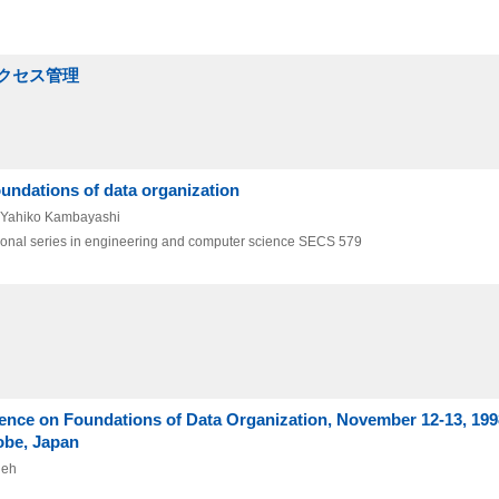
クセス管理
oundations of data organization
 Yahiko Kambayashi
ional series in engineering and computer science SECS 579
erence on Foundations of Data Organization, November 12-13, 19
obe, Japan
deh