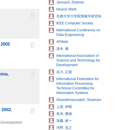
Jannach, Dietmar
Hearst, Marti
5
京都大学大学院情報学研究科
IEEE Computer Society
International Conference on
Data Engineering
APWeb
6
 2005
清木, 康
International Association of
Science and Technology for
Development
吉川, 正俊
7
hina,
International Federation for
Information Processing.
Technical Committee for
Information Systems
Ghandeharizadeh, Shahram
上原, 邦昭
8
 2002,
有木, 康雄
加藤, 俊一
or Development
河野, 浩之