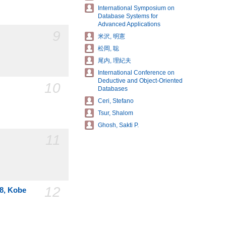
International Symposium on
Database Systems for
Advanced Applications
9
米沢, 明憲
松岡, 聡
尾内, 理紀夫
International Conference on
Deductive and Object-Oriented
10
Databases
Ceri, Stefano
Tsur, Shalom
Ghosh, Sakti P.
11
12
98, Kobe