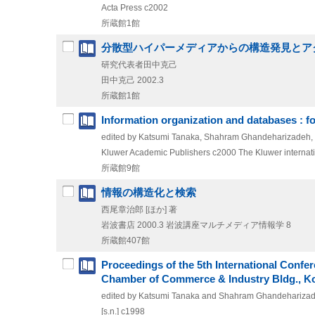
Acta Press
c2002
所蔵館1館
分散型ハイパーメディアからの構造発見とア
研究代表者田中克己
田中克己
2002.3
所蔵館1館
Information organization and databases : f
edited by Katsumi Tanaka, Shahram Ghandeharizadeh,
Kluwer Academic Publishers
c2000
The Kluwer internat
所蔵館9館
情報の構造化と検索
西尾章治郎 [ほか] 著
岩波書店
2000.3
岩波講座マルチメディア情報学 8
所蔵館407館
Proceedings of the 5th International Conf
Chamber of Commerce & Industry Bldg., K
edited by Katsumi Tanaka and Shahram Ghandehariza
[s.n.]
c1998