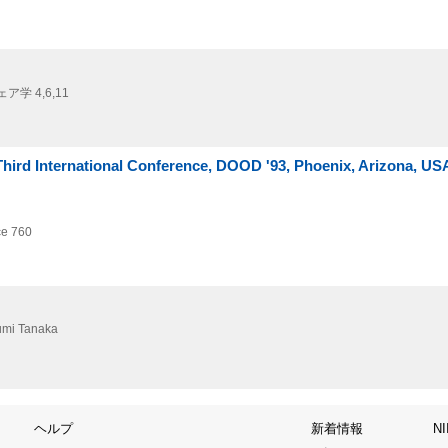
ア学 4,
6,
11
Third International Conference, DOOD '93, Phoenix, Arizona, US
ce 760
sumi Tanaka
ヘルプ
新着情報
N