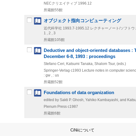
NECクリエイティブ
1996.12
所蔵館55館
オブジェクト指向コンピューティング
近代科学社
1993.7-1995.12
レクチャーノート/ソフトウェ
1 , 2 , 3
所蔵館105館
Deductive and object-oriented databases : 
December 6-8, 1993 : proceedings
Stefano Ceri, Katsumi Tanaka, Shalom Tsur, (eds.)
Springer-Verlag
c1993
Lecture notes in computer scien
: gw , : us
所蔵館52館
Foundations of data organization
edited by Sakti P. Ghosh, Yahiko Kambayashi, and Kat
Plenum Press
c1987
所蔵館6館
CiNiiについて