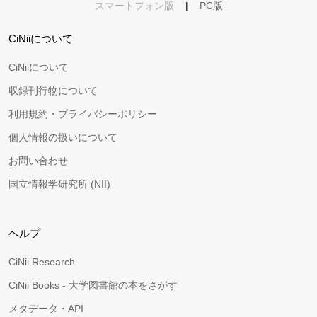
スマートフォン版
|
PC版
CiNiiについて
CiNiiについて
収録刊行物について
利用規約・プライバシーポリシー
個人情報の扱いについて
お問い合わせ
国立情報学研究所 (NII)
ヘルプ
CiNii Research
CiNii Books - 大学図書館の本をさがす
メタデータ・API